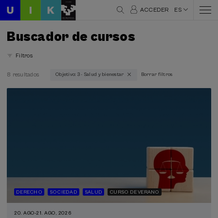
ACCEDER
ES
Buscador de cursos
Filtros
8 resultados
Objetivo: 3 - Salud y bienestar
Borrar filtros
Áreas temáticas
Ciencia y Tecnología (1)
Comunicación (2)
Derecho (1)
Envejecimiento (1)
Igualdad (1)
Lingüística y Literatura (2)
Psicología (1)
Salud (5)
Sociedad (4)
Sostenibilidad (1)
DERECHO
SOCIEDAD
SALUD
CURSO DE VERANO
20. AGO
-
21. AGO, 2026
Modalidad