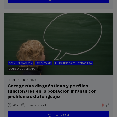
...
Últimas
Gratuito
Fecha
Lista
Plazo
plazas
pasada
de
de
espera
matrícula
finalizado
COMUNICACIÓN
SOCIEDAD
LINGÜÍSTICA Y LITERATURA
CURSO DE VERANO
18. SEP
-
19. SEP, 2026
Categorías diagnósticas y perfiles
funcionales en la población infantil con
problemas de lenguaje
.
20 h.
Euskera
Español
25 €
DESDE