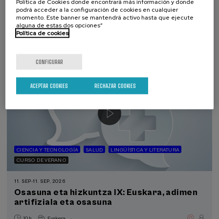
Política de Cookies donde encontrará más información y donde
podrá acceder a la configuración de cookies en cualquier
.
20 h.
Español
Euskera
momento. Este banner se mantendrá activo hasta que ejecute
alguna de estas dos opciones”
22 €
DESDE
Política de cookies
...
Últimas
Gratuito
Fecha
Lista
Plazo
plazas
pasada
de
de
espera
matrícula
finalizado
CONFIGURAR
ACEPTAR COOKIES
RECHAZAR COOKIES
CIENCIA Y TECNOLOGÍA
SALUD
LINGÜÍSTICA Y LITERATURA
CURSO DE VERANO
11. SEP
-
11. SEP, 2026
Osasuna eta hizkuntza IX: Euskara, adimen
artifiziala eta osasuna
.
10 h.
Euskera