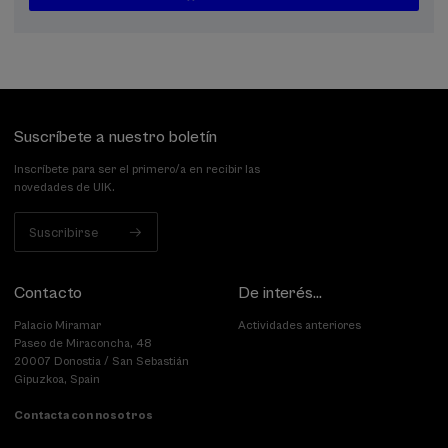
...
Últimas
Gratuito
Fecha
Lista
Plazo
plazas
pasada
de
de
espera
matrícula
finalizado
Suscríbete a nuestro boletín
Inscríbete para ser el primero/a en recibir las
novedades de UIK.
Suscribirse
Contacto
De interés...
Palacio Miramar
Actividades anteriores
Paseo de Miraconcha, 48
20007 Donostia / San Sebastián
Gipuzkoa, Spain
Contacta con nosotros