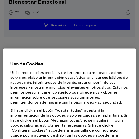
Bienestar Emocional
.
20 h.
Español
Lista de espera
Gratuito
...
Últimas
Gratuito
Fecha
Plazo
plazas
pasada
de
matrícula
finalizado
Uso de Cookies
Utilizamos cookies propias y de terceros para mejorar nuestros
servicios, elaborar información estadística, analizar sus hábitos de
navegación, inferir grupos de interés, crear un perfil de sus
intereses y mostrarle anuncios relevantes en otros sitios. Esto nos
permite personalizar el contenido que ofrecemos y obtener
información sobre qué secciones suscitan interés,
permitiéndonos además mejorar la página web y su seguridad.
SALUD
PSICOLOGÍA
CURSO DE VERANO
Si hace click en el botón “Aceptar todas”, aceptará la
implementación de las cookies y solo entonces se implantarán. Si
hace click en el botón “Rechazar todas”, no sé instalará ninguna
07. SEP
-
08. SEP, 2026
cookie, salvo las estrictamente necesarias. Si hace click en
Visibilizando el duelo gestacional, perinatal
“Configurar cookies”, accederá a la pantalla de configuración
y neonatal
donde podrá activar o deshabilitar las cookies y acceder a la