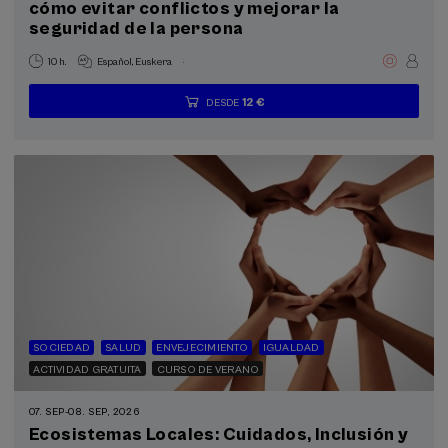
cómo evitar conflictos y mejorar la
seguridad de la persona
.
10 h.
Español
Euskera
12 €
DESDE
...
Últimas
Gratuito
Fecha
Lista
Plazo
plazas
pasada
de
de
espera
matrícula
finalizado
SOCIEDAD
SALUD
ENVEJECIMIENTO
IGUALDAD
ACTIVIDAD GRATUITA
CURSO DE VERANO
07. SEP
-
08. SEP, 2026
Ecosistemas Locales: Cuidados, Inclusión y