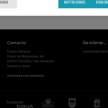
IGURAR
ACEPTAR COOKIES
RECHAZAR
Contacto
De interés...
Palacio Miramar
Actividades ante
Paseo de Miraconcha, 48
20007 Donostia / San Sebastián
Gipuzkoa, Spain
Contacta con nosotros