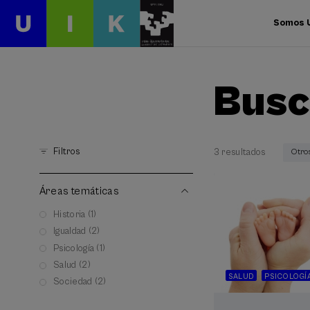
Somos 
Busc
Filtros
3 resultados
Otro
Áreas temáticas
Historia (1)
Igualdad (2)
Psicología (1)
Salud (2)
SALUD
PSICOLOGÍ
Sociedad (2)