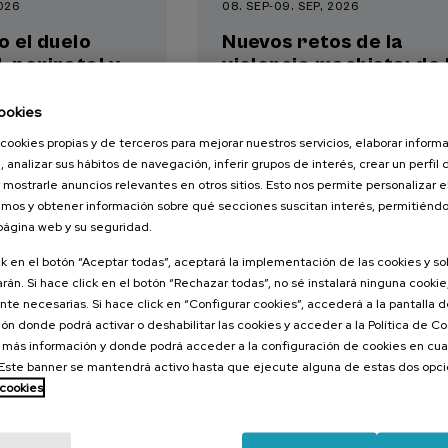
2026
08. SEP
-
09. SEP, 2026
o el duelo
Nuevos retos de la
, perinatal y
violencia machista: de 
victimización a la
reparación
ookies
cookies propias y de terceros para mejorar nuestros servicios, elaborar inform
, analizar sus hábitos de navegación, inferir grupos de interés, crear un perfil 
 mostrarle anuncios relevantes en otros sitios. Esto nos permite personalizar 
.
.
ol
Euskera
20 h.
Español
Euskera
mos y obtener información sobre qué secciones suscitan interés, permitién
 página web y su seguridad.
22 €
25 €
ESDE
DESDE
...
Últimas
Gratuito
Fecha
Lista
Plazo
...
Últimas
Gratuito
Fecha
Lista
Plazo
plazas
pasada
de
de
plazas
pasada
de
de
ck en el botón “Aceptar todas”, aceptará la implementación de las cookies y s
espera
matrícula
espera
matrícula
rán. Si hace click en el botón “Rechazar todas”, no sé instalará ninguna cookie,
finalizado
finalizado
te necesarias. Si hace click en “Configurar cookies”, accederá a la pantalla 
ón donde podrá activar o deshabilitar las cookies y acceder a la Política de 
 más información y donde podrá acceder a la configuración de cookies en cua
ste banner se mantendrá activo hasta que ejecute alguna de estas dos opc
 cookies