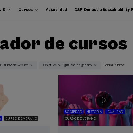
UIK
Cursos
Actualidad
DSF. Donostia Sustainability
ador de cursos
s: Curso de verano
Objetivo: 5 - Igualdad de género
Borrar filtros
SOCIEDAD
HISTORIA
IGUALDAD
A
CURSO DE VERANO
CURSO DE VERANO