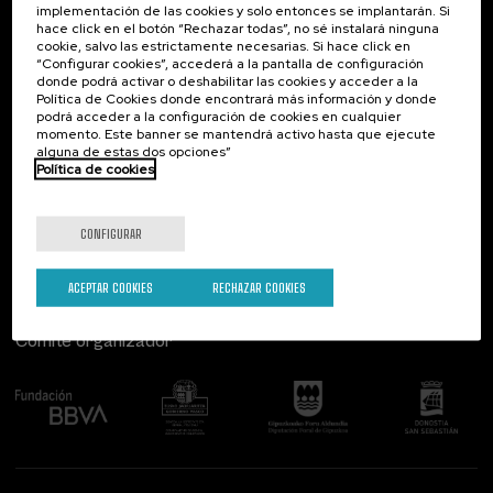
implementación de las cookies y solo entonces se implantarán. Si
Contacto
De interés...
hace click en el botón “Rechazar todas”, no sé instalará ninguna
cookie, salvo las estrictamente necesarias. Si hace click en
Palacio Miramar
Actividades anteriores
“Configurar cookies”, accederá a la pantalla de configuración
Paseo de Miraconcha, 48
donde podrá activar o deshabilitar las cookies y acceder a la
20007 Donostia / San Sebastián
Política de Cookies donde encontrará más información y donde
Gipuzkoa, Spain
podrá acceder a la configuración de cookies en cualquier
momento. Este banner se mantendrá activo hasta que ejecute
alguna de estas dos opciones”
Contacta con nosotros
Política de cookies
Síguenos
CONFIGURAR
ACEPTAR COOKIES
RECHAZAR COOKIES
Comité organizador