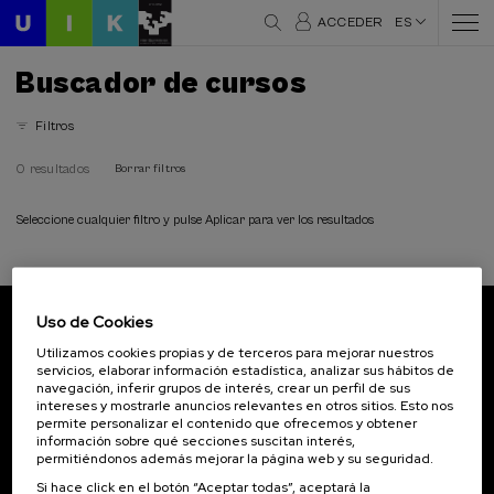
ACCEDER
ES
Buscador de cursos
Filtros
0 resultados
Borrar filtros
Seleccione cualquier filtro y pulse Aplicar para ver los resultados
Uso de Cookies
Suscríbete a nuestro boletín
Utilizamos cookies propias y de terceros para mejorar nuestros
servicios, elaborar información estadística, analizar sus hábitos de
Inscríbete para ser el primero/a en recibir las
navegación, inferir grupos de interés, crear un perfil de sus
novedades de UIK.
intereses y mostrarle anuncios relevantes en otros sitios. Esto nos
permite personalizar el contenido que ofrecemos y obtener
información sobre qué secciones suscitan interés,
Suscribirse
permitiéndonos además mejorar la página web y su seguridad.
Si hace click en el botón “Aceptar todas”, aceptará la