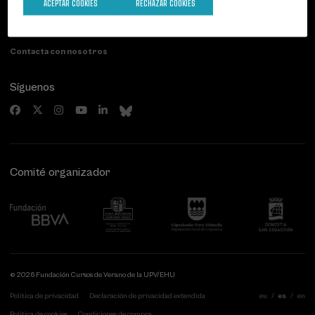
Paseo de Miraconcha, 48
ACEPTAR COOKIES
RECHAZAR COOKIES
20007 Donostia / San Sebastián
Gipuzkoa, Spain
Contacta con nosotros
Síguenos
Comité organizador
© 2026 Fundación Cursos de Verano de la UPV/EHU
Política de privacidad
Declaración de privacidad extendida
eu
es
en
Política de cookies
Condiciones de compra