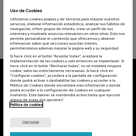
15. SEP
-
15. SEP, 2026
Programas especiales
Incendios forestales ¿cómo afrontarlos? II
Uso de Cookies
Cursos para Tod@s (1)
.
Utilizamos cookies propias y de terceros para mejorar nuestros
10 h.
Español
servicios, elaborar información estadística, analizar sus hábitos de
Objetivos de desarrollo sostenible
navegación, inferir grupos de interés, crear un perfil de sus
25 €
DESDE
...
Últimas
Gratuito
Fecha
Lista
Plazo
intereses y mostrarle anuncios relevantes en otros sitios. Esto nos
plazas
pasada
de
de
permite personalizar el contenido que ofrecemos y obtener
espera
matrícula
información sobre qué secciones suscitan interés,
finalizado
permitiéndonos además mejorar la página web y su seguridad.
Si hace click en el botón “Aceptar todas”, aceptará la
implementación de las cookies y solo entonces se implantarán. Si
hace click en el botón “Rechazar todas”, no sé instalará ninguna
cookie, salvo las estrictamente necesarias. Si hace click en
Suscríbete a nuestro boletín
“Configurar cookies”, accederá a la pantalla de configuración
donde podrá activar o deshabilitar las cookies y acceder a la
Inscríbete para ser el primero/a en recibir las
Política de Cookies donde encontrará más información y donde
novedades de UIK.
podrá acceder a la configuración de cookies en cualquier
momento. Este banner se mantendrá activo hasta que ejecute
alguna de estas dos opciones”
Suscribirse
Política de cookies
Contacto
De interés...
CONFIGURAR
Palacio Miramar
Actividades anteriores