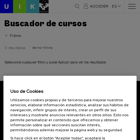
ACCEDER
ES
Buscador de cursos
Filtros
0 resultados
Borrar filtros
Seleccione cualquier filtro y pulse Aplicar para ver los resultados
Uso de Cookies
Suscríbete a nuestro boletín
Utilizamos cookies propias y de terceros para mejorar nuestros
servicios, elaborar información estadística, analizar sus hábitos de
Inscríbete para ser el primero/a en recibir las
navegación, inferir grupos de interés, crear un perfil de sus
novedades de UIK.
intereses y mostrarle anuncios relevantes en otros sitios. Esto nos
permite personalizar el contenido que ofrecemos y obtener
información sobre qué secciones suscitan interés,
Suscribirse
permitiéndonos además mejorar la página web y su seguridad.
Si hace click en el botón “Aceptar todas”, aceptará la