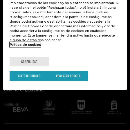
implementación de las cookies y solo entonces se implantarán. Si
Contacto
De interés...
hace click en el botón “Rechazar todas”, no sé instalará ninguna
cookie, salvo las estrictamente necesarias. Si hace click en
Palacio Miramar
Actividades anteriores
“Configurar cookies”, accederá a la pantalla de configuración
Paseo de Miraconcha, 48
donde podrá activar o deshabilitar las cookies y acceder a la
20007 Donostia / San Sebastián
Política de Cookies donde encontrará más información y donde
Gipuzkoa, Spain
podrá acceder a la configuración de cookies en cualquier
momento. Este banner se mantendrá activo hasta que ejecute
alguna de estas dos opciones”
Contacta con nosotros
Política de cookies
Síguenos
CONFIGURAR
ACEPTAR COOKIES
RECHAZAR COOKIES
Comité organizador