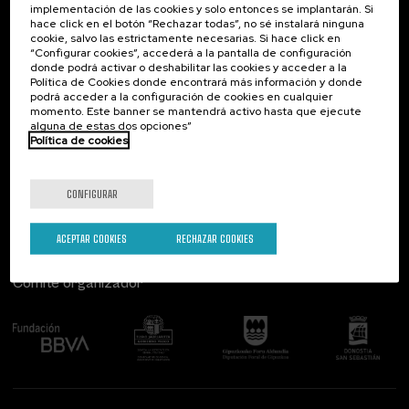
implementación de las cookies y solo entonces se implantarán. Si
Contacto
De interés...
hace click en el botón “Rechazar todas”, no sé instalará ninguna
cookie, salvo las estrictamente necesarias. Si hace click en
Palacio Miramar
Actividades anteriores
“Configurar cookies”, accederá a la pantalla de configuración
Paseo de Miraconcha, 48
donde podrá activar o deshabilitar las cookies y acceder a la
20007 Donostia / San Sebastián
Política de Cookies donde encontrará más información y donde
Gipuzkoa, Spain
podrá acceder a la configuración de cookies en cualquier
momento. Este banner se mantendrá activo hasta que ejecute
alguna de estas dos opciones”
Contacta con nosotros
Política de cookies
Síguenos
CONFIGURAR
ACEPTAR COOKIES
RECHAZAR COOKIES
Comité organizador