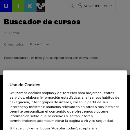
ACCEDER
ES
Buscador de cursos
Filtros
0 resultados
Borrar filtros
Seleccione cualquier filtro y pulse Aplicar para ver los resultados
Uso de Cookies
Suscríbete a nuestro boletín
Utilizamos cookies propias y de terceros para mejorar nuestros
servicios, elaborar información estadística, analizar sus hábitos de
Inscríbete para ser el primero/a en recibir las
navegación, inferir grupos de interés, crear un perfil de sus
novedades de UIK.
intereses y mostrarle anuncios relevantes en otros sitios. Esto nos
permite personalizar el contenido que ofrecemos y obtener
información sobre qué secciones suscitan interés,
Suscribirse
permitiéndonos además mejorar la página web y su seguridad.
Si hace click en el botón “Aceptar todas”, aceptará la