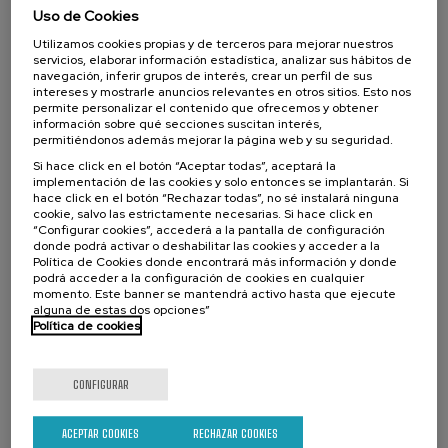
Proyectos de economía circular en el
Uso de Cookies
sector primario
Utilizamos cookies propias y de terceros para mejorar nuestros
servicios, elaborar información estadística, analizar sus hábitos de
.
10 h.
Euskera
Español
navegación, inferir grupos de interés, crear un perfil de sus
intereses y mostrarle anuncios relevantes en otros sitios. Esto nos
Gratuito
permite personalizar el contenido que ofrecemos y obtener
...
Últimas
Gratuito
Fecha
Lista
Plazo
información sobre qué secciones suscitan interés,
plazas
pasada
de
de
espera
matrícula
permitiéndonos además mejorar la página web y su seguridad.
finalizado
Si hace click en el botón “Aceptar todas”, aceptará la
implementación de las cookies y solo entonces se implantarán. Si
hace click en el botón “Rechazar todas”, no sé instalará ninguna
cookie, salvo las estrictamente necesarias. Si hace click en
“Configurar cookies”, accederá a la pantalla de configuración
donde podrá activar o deshabilitar las cookies y acceder a la
Política de Cookies donde encontrará más información y donde
podrá acceder a la configuración de cookies en cualquier
momento. Este banner se mantendrá activo hasta que ejecute
alguna de estas dos opciones”
Política de cookies
SOCIEDAD
SOSTENIBILIDAD
DSF
CURSO DE VERANO
CONFIGURAR
15. SEP
-
15. SEP, 2026
ACEPTAR COOKIES
RECHAZAR COOKIES
Incendios forestales ¿cómo afrontarlos? II