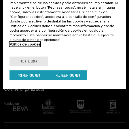
implementación de las cookies y solo entonces se implantarán. Si
Contacto
De interés...
hace click en el botón “Rechazar todas”, no sé instalará ninguna
cookie, salvo las estrictamente necesarias. Si hace click en
Palacio Miramar
Actividades anteriores
“Configurar cookies”, accederá a la pantalla de configuración
Paseo de Miraconcha, 48
donde podrá activar o deshabilitar las cookies y acceder a la
20007 Donostia / San Sebastián
Política de Cookies donde encontrará más información y donde
Gipuzkoa, Spain
podrá acceder a la configuración de cookies en cualquier
momento. Este banner se mantendrá activo hasta que ejecute
alguna de estas dos opciones”
Contacta con nosotros
Política de cookies
Síguenos
CONFIGURAR
ACEPTAR COOKIES
RECHAZAR COOKIES
Comité organizador