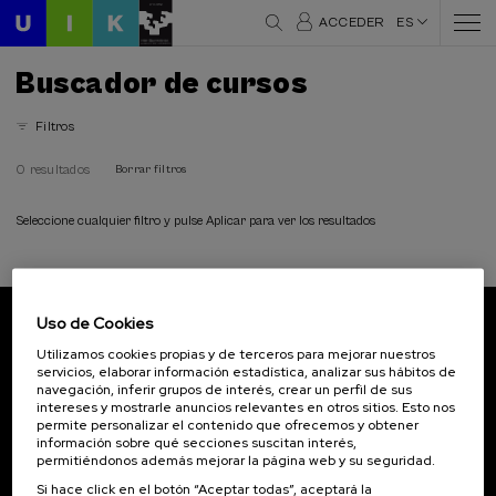
ACCEDER
ES
Buscador de cursos
Filtros
0 resultados
Borrar filtros
Seleccione cualquier filtro y pulse Aplicar para ver los resultados
Uso de Cookies
Suscríbete a nuestro boletín
Utilizamos cookies propias y de terceros para mejorar nuestros
servicios, elaborar información estadística, analizar sus hábitos de
Inscríbete para ser el primero/a en recibir las
navegación, inferir grupos de interés, crear un perfil de sus
novedades de UIK.
intereses y mostrarle anuncios relevantes en otros sitios. Esto nos
permite personalizar el contenido que ofrecemos y obtener
información sobre qué secciones suscitan interés,
Suscribirse
permitiéndonos además mejorar la página web y su seguridad.
Si hace click en el botón “Aceptar todas”, aceptará la