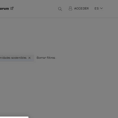
 Forum
ACCEDER
ES
nidades sostenibles
Borrar filtros