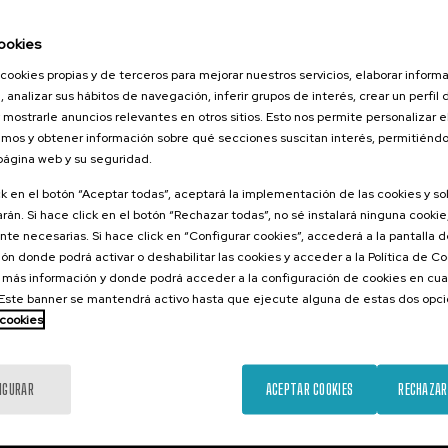
026
orestales
ookies
tarlos? II
cookies propias y de terceros para mejorar nuestros servicios, elaborar inform
, analizar sus hábitos de navegación, inferir grupos de interés, crear un perfil 
 mostrarle anuncios relevantes en otros sitios. Esto nos permite personalizar 
mos y obtener información sobre qué secciones suscitan interés, permitién
.
 página web y su seguridad.
ol
ck en el botón “Aceptar todas”, aceptará la implementación de las cookies y s
25 €
ESDE
...
Últimas
Gratuito
Fecha
Lista
Plazo
rán. Si hace click en el botón “Rechazar todas”, no sé instalará ninguna cookie,
plazas
pasada
de
de
te necesarias. Si hace click en “Configurar cookies”, accederá a la pantalla 
espera
matrícula
finalizado
ón donde podrá activar o deshabilitar las cookies y acceder a la Política de 
 más información y donde podrá acceder a la configuración de cookies en cua
ste banner se mantendrá activo hasta que ejecute alguna de estas dos opc
 cookies
IGURAR
ACEPTAR COOKIES
RECHAZAR