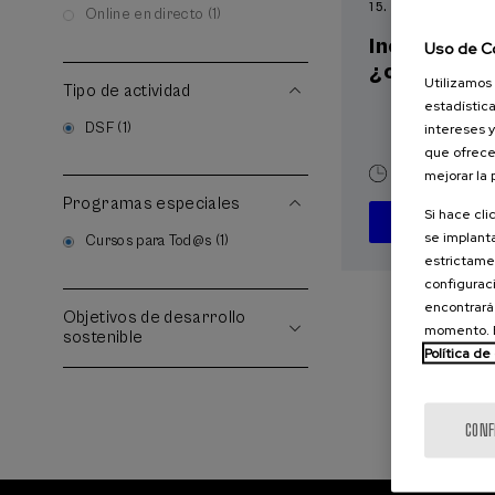
15. SEP
-
15. SEP, 2
Online en directo (1)
Incendios f
Uso de C
¿cómo afron
Utilizamos 
Tipo de actividad
estadística
DSF (1)
intereses y
que ofrece
mejorar la
10 h.
Españ
Programas especiales
Si hace cli
D
se implanta
Cursos para Tod@s (1)
estrictamen
configuraci
encontrará
Objetivos de desarrollo
momento. E
sostenible
Política de
CONF