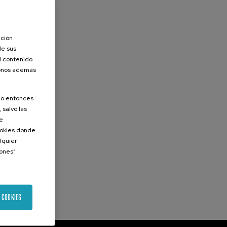
ación
de sus
el contenido
donos además
olo entonces
 salvo las
de
Cookies donde
lquier
iones”
 COOKIES