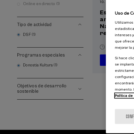
10. SEP
-
10. SEP, 2
Online en directo (1)
Escuela de
Uso de C
ambiental 
Utilizamos 
Tipo de actividad
Narrativas 
estadística
relatos par
DSF (1)
intereses y
que ofrece
mejorar la
10 h.
Españ
Programas especiales
Si hace cli
D
se implanta
Donostia Kultura (1)
estrictamen
configuraci
encontrará
Objetivos de desarrollo
momento. E
sostenible
Política de
CONF