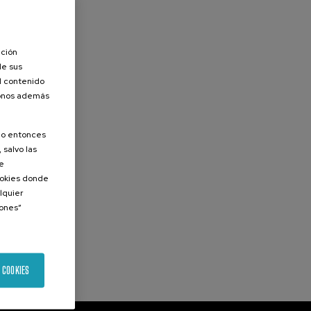
ación
de sus
el contenido
donos además
olo entonces
 salvo las
de
Cookies donde
lquier
iones”
 COOKIES