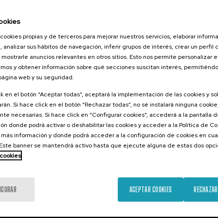
026
 comunicación
ookies
2026.
cookies propias y de terceros para mejorar nuestros servicios, elaborar inform
climáticas:
, analizar sus hábitos de navegación, inferir grupos de interés, crear un perfil 
a la acción
 mostrarle anuncios relevantes en otros sitios. Esto nos permite personalizar 
mos y obtener información sobre qué secciones suscitan interés, permitién
.
 página web y su seguridad.
ol
ck en el botón “Aceptar todas”, aceptará la implementación de las cookies y s
25 €
ESDE
...
Últimas
Gratuito
Fecha
Lista
Plazo
rán. Si hace click en el botón “Rechazar todas”, no sé instalará ninguna cookie,
plazas
pasada
de
de
te necesarias. Si hace click en “Configurar cookies”, accederá a la pantalla 
espera
matrícula
finalizado
ón donde podrá activar o deshabilitar las cookies y acceder a la Política de 
 más información y donde podrá acceder a la configuración de cookies en cua
ste banner se mantendrá activo hasta que ejecute alguna de estas dos opc
 cookies
IGURAR
ACEPTAR COOKIES
RECHAZAR