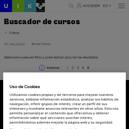
ACCEDER
ES
Buscador de cursos
Filtros
49 resultados
Borrar filtros
Áreas temáticas
Arquitectura y Urbanismo (2)
Seleccione cualquier filtro y pulse Aplicar para ver los resultados
Ciencia y Tecnología (11)
Anterior
1
2
3
4
5
Comunicación (4)
Página
Page
Page
Page
Page
Página
Paginación
anterior
actual
Criminología (1)
Cultura y Arte (3)
Uso de Cookies
Derecho (8)
Suscríbete a nuestro boletín
Utilizamos cookies propias y de terceros para mejorar nuestros
Economía y Empresa (6)
servicios, elaborar información estadística, analizar sus hábitos de
Educación (2)
navegación, inferir grupos de interés, crear un perfil de sus
Inscríbete para ser el primero/a en recibir las
Envejecimiento (2)
intereses y mostrarle anuncios relevantes en otros sitios. Esto nos
novedades de UIK.
permite personalizar el contenido que ofrecemos y obtener
Filosofia (1)
información sobre qué secciones suscitan interés,
Historia (8)
Suscribirse
permitiéndonos además mejorar la página web y su seguridad.
Igualdad (3)