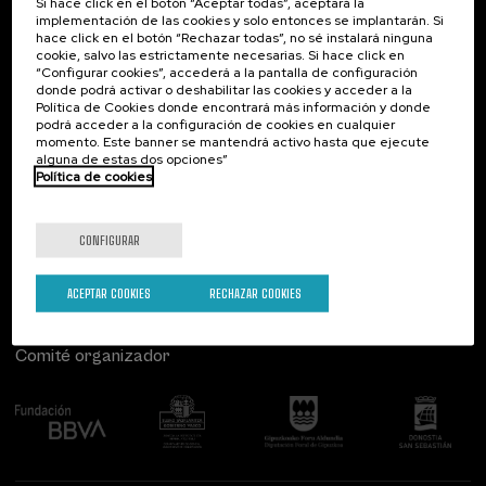
Si hace click en el botón “Aceptar todas”, aceptará la
Lingüística y Literatura (4)
implementación de las cookies y solo entonces se implantarán. Si
Psicología (4)
Contacto
De interés...
hace click en el botón “Rechazar todas”, no sé instalará ninguna
cookie, salvo las estrictamente necesarias. Si hace click en
Salud (11)
“Configurar cookies”, accederá a la pantalla de configuración
Palacio Miramar
Actividades anteriores
Sociedad (20)
donde podrá activar o deshabilitar las cookies y acceder a la
Paseo de Miraconcha, 48
Sostenibilidad (10)
Política de Cookies donde encontrará más información y donde
20007 Donostia / San Sebastián
podrá acceder a la configuración de cookies en cualquier
Gipuzkoa, Spain
momento. Este banner se mantendrá activo hasta que ejecute
alguna de estas dos opciones”
Modalidad
Contacta con nosotros
Política de cookies
Presencial (48)
Online en directo (24)
Síguenos
CONFIGURAR
Tipo de actividad
ACEPTAR COOKIES
RECHAZAR COOKIES
Actividad abierta (2)
DSF (7)
Comité organizador
Actividad gratuita (14)
Curso de verano (35)
Programas especiales
Aprender Para Enseñar – Gobierno Vasco (1)