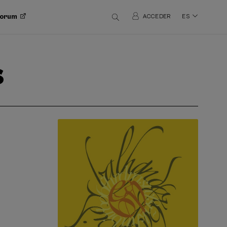
 Forum
ACCEDER
ES
s