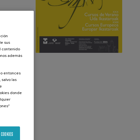
ación
de sus
el contenido
donos además
olo entonces
 salvo las
de
Cookies donde
lquier
iones”
 COOKIES