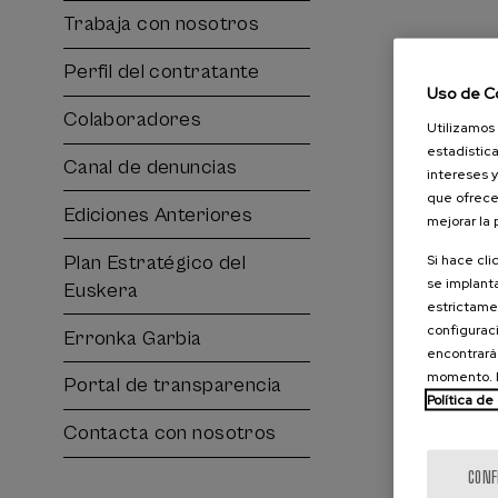
Trabaja con nosotros
Perfil del contratante
Uso de C
Colaboradores
Utilizamos 
estadística
Canal de denuncias
intereses y
que ofrece
Ediciones Anteriores
mejorar la
Si hace cli
Plan Estratégico del
se implanta
Euskera
estrictamen
configuraci
Erronka Garbia
encontrará
momento. E
Portal de transparencia
Política de
Contacta con nosotros
CONF