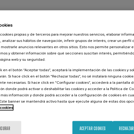
ookies
cookies propias y de terceros para mejorar nuestros servicios, elaborar inform
, analizar sus hábitos de navegación, inferir grupos de interés, crear un perfil 
 mostrarle anuncios relevantes en otros sitios. Esto nos permite personalizar 
mos y obtener información sobre qué secciones suscitan interés, permitién
 página web y su seguridad.
ck en el botón “Aceptar todas”, aceptará la implementación de las cookies y s
rán. Si hace click en el botón “Rechazar todas”, no sé instalará ninguna cookie,
te necesarias. Si hace click en “Configurar cookies”, accederá a la pantalla 
ón donde podrá activar o deshabilitar las cookies y acceder a la Política de 
 más información y donde podrá acceder a la configuración de cookies en cua
ste banner se mantendrá activo hasta que ejecute alguna de estas dos opc
 cookies
IGURAR
ACEPTAR COOKIES
RECHAZAR