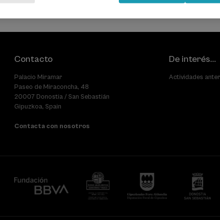
Contacto
De interés...
Palacio Miramar
Actividades ante
Paseo de Miraconcha, 48
20007 Donostia / San Sebastián
Gipuzkoa, Spain
Contacta con nosotros