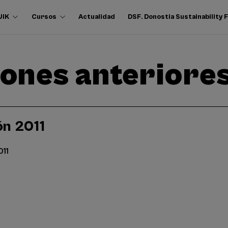
UIK
Cursos
Actualidad
DSF. Donostia Sustainability
iones anteriore
ón 2011
011