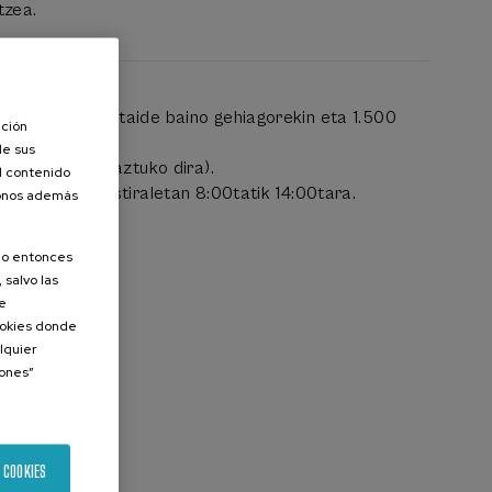
tzea.
ea, 10.000 partaide baino gehiagorekin eta 1.500
ación
de sus
koitzarekin zehaztuko dira).
el contenido
 16:30etara, ostiraletan 8:00tatik 14:00tara.
donos además
aldatu liteke.
ngatik.
olo entonces
 salvo las
de
Cookies donde
lquier
iones”
 COOKIES