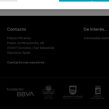
Contacto
De interés...
Palacio Miramar
Actividades ante
Paseo de Miraconcha, 48
20007 Donostia / San Sebastián
Gipuzkoa, Spain
Contacta con nosotros