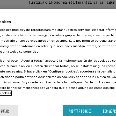
Funtzioak: Ekonomia eta Finantza sailari lagun
ookies
Diziplina anitzeko talde baten parte izatea.
Uda ikastaroetako edizio batean parte hartz
cookies propias y de terceros para mejorar nuestros servicios, elaborar inform
irakasle ospetsu.
, analizar sus hábitos de navegación, inferir grupos de interés, crear un perfil 
Datak: Ekainetik irailera (datak hautagai ba
 mostrarle anuncios relevantes en otros sitios. Esto nos permite personalizar 
Lanaldia: astelehenetik ostegunera 8:00tatik
mos y obtener información sobre qué secciones suscitan interés, permitién
Arratsaldean jarduera izanez gero ordutegia 
 página web y su seguridad.
Laguntza-poltsa: 1000€ egindako 450 ordue
ck en el botón “Aceptar todas”, aceptará la implementación de las cookies y s
rán. Si hace click en el botón “Rechazar todas”, no sé instalará ninguna cookie,
te necesarias. Si hace click en “Configurar cookies”, accederá a la pantalla 
Envía tu candidatura
ón donde podrá activar o deshabilitar las cookies y acceder a la Política de 
 más información y donde podrá acceder a la configuración de cookies en cua
ste banner se mantendrá activo hasta que ejecute alguna de estas dos opc
 cookies
IGURAR
ACEPTAR COOKIES
RECHAZAR