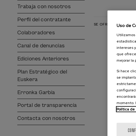
Trabaja con nosotros
Perfil del contratante
SE OFRECE:
Uso de C
Colaboradores
Utilizamos 
estadística
Canal de denuncias
intereses y
que ofrece
Ediciones Anteriores
mejorar la
Si hace cli
Plan Estratégico del
se implanta
Euskera
estrictamen
configuraci
Erronka Garbia
encontrará
momento. E
Portal de transparencia
Política de
Contacta con nosotros
CONF