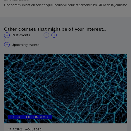
CONTENU ASSOCIÉ
Une communication scientifique inclusive pour rapprocher les STEM de la jeunesse
Other courses that might be of your interest...
Past events
|
Upcoming events
SCIENCE ET TECHNOLOGIE
17. AOÛ
-
21. AOÛ, 2026