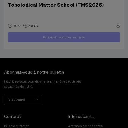
Topological Matter School (TMS2026)
50 h.
Anglais
À
Période d'inscription terminée
400
PARTIR
...
Dernières
Gratuit
Date
€
DE
places
passée
Abonnez-vous à notre bulletin
Inscrivez-vous pour être le premier à recevoir les
actualités de l'UIK.
S'abonner
Contact
Intéressant...
Palacio Miramar
Activités précédentes