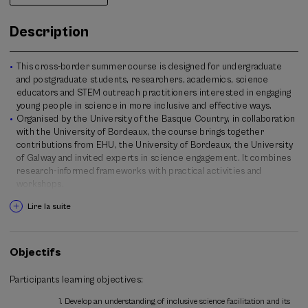
Description
This cross-border summer course is designed for undergraduate
and postgraduate students, researchers, academics, science
educators and STEM outreach practitioners interested in engaging
young people in science in more inclusive and effective ways.
Organised by the University of the Basque Country, in collaboration
with the University of Bordeaux, the course brings together
contributions from EHU, the University of Bordeaux, the University
of Galway and invited experts in science engagement. It combines
research-informed frameworks with practical activities and
workshops.
Participants will explore how young people develop interest,
Lire la suite
confidence and aspirations in STEM through the concept of science
capital, and reflect on the role of science facilitators in both formal
and informal learning contexts. The programme also addresses
psychological aspects of engagement, motivation, learning outside
Objectifs
the classroom and the adaptation of science activities to different
age groups and audiences. A central focus will be the creation of
Participants learning objectives:
inclusive science spaces. Participants will examine barriers to
participation including gender, socioeconomic background,
Develop an understanding of inclusive science facilitation and its