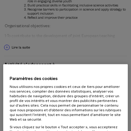
role in engaging diverse youth
ethnicity, disability, geography and stereotypes, and work on
Build practical skills in facilitating inclusive science activities
practical strategies to make science activities more accessible,
Recognise barriers to participation in science and apply strategy to
welcoming and meaningful for diverse learners.
support inclusion
Reflect and improve their practice
Through interactive exercises, case-based discussions and applied
workshops, participants will develop skills in science
Organisational objectives:
communication and facilitation, including managing group dynamics,
1-To contribute to the development of joint European teaching
responding to challenging situations, and creating safe and inclusive
provision in inclusive science engagement.
learning environments. Activities include communication exercises,
analysis of inclusion scenarios, a mini-exhibition of interactive STEM
Lire la suite
2-To strengthen the staff expertise in inclusive pedagogy, informal
experiences and guided practice on supporting science capital. By
learning, and facilitation across partner institution
the end of the course, participants will have acquired practical
skills to facilitate and reflect on inclusive STEM engagement
Activité s'adressant à
3-To share and build collaborative experiences in joint modules and
activities for young people and improve their practice.
accredited teaching across partner institutions.
Format: 50% + interactive exercises
Étudiants universitaires
Paramètres des cookies
Professeurs
Nous utilisons nos propres cookies et ceux de tiers pour améliorer
Professionnels
nos services, compiler des données statistiques, analyser vos
habitudes de navigation, déduire des groupes d’intérêt, créer un
profil de vos intérêts et vous montrer des publicités pertinentes
sur d’autres sites. Cela nous permet de personnaliser le contenu
que nous proposons et d’obtenir des informations sur les rubriques
Collaborateurs
qui suscitent l’intérêt, tout en nous permettant d’améliorer le site
Web et sa sécurité.
Si vous cliquez sur le bouton « Tout accepter », vous accepterez