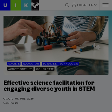
LOGIN
FR
SOCIÉTÉ
EDUCATION
SCIENCE ET TECHNOLOGIE
ACTIVITÉ GRATUITE
COURS D'ÉTÉ
Effective science facilitation for
engaging diverse youth in STEM
01.JUIL - 01. JUIL, 2026
Cod. H07-26