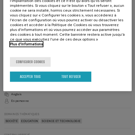
l'implantation des cookies et ce n'est qu'alors qu'ils seront
implémentés. Si vous cliquez sur le bouton « Tout refuser », aucun
cookie ne sera installé, hormis ceux strictement nécessaires. Si
vous cliquez sur « Configurer les cookies », vous accéderez à
l'écran de configuration où vous pourrez activer ou désactiver les
cookies et accéder à la Politique de Cookies où vous trouverez
Liste
Date d'échéance
Enrollment deadline completed
plus d'informations et où vous pourrez accéder aux paramètres
d'attente
des cookies à tout moment. Cette bannière restera active jusqu'à
Directeur(-
trice)
ce que vous exécutiez l'une de ces deux options »
du
DIRECTEUR(-TRICE) DU COURS
Plus d'informations
cours
Maren Ortiz Zarragoitia
UPV/EHU
CONFIGURER COOKIES
DIRECTEUR(-TRICE) DU COURS
Esther Blanco Rayón
UPV/EHU
ACCEPTER TOUS
TOUT REFUSER
Reconnaissance officielle par l'État: 10 heures
Anglais
En personne
DOMAINES THÉMATIQUES
SOCIÉTÉ
EDUCATION
SCIENCE ET TECHNOLOGIE