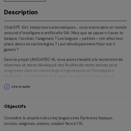
Description
ChatGPT, Siri, traducteurs automatiques... nous vivons dans un monde
entouré d'intelligence artificielle (IA). Mais que se passe-t-il avec le
basque, l'occitan, l'aragonais ? Les langues « petites » ont-elles leur
place dans ces technologies ? Leur développement futur est-il
garanti ?
Dans le projet LINGUATEC-IA, nous avons travaillé à la recherche de
réponses et avons développé des feuilles de route actives pour
progresser dans les technologies linguistiques et l'intelligence
artificielle. En partant de la situation et des besoins de chaque
langue, des recherches et des développements technologiques ont
Lire la suite
été réalisés avec des orientations claires pour l'avenir.
Lors de cette journée, nous présenterons les résultats du projet de
manière ouverte et débattrons ensemble de l'avenir des langues à
Objectifs
l'ère de l'IA.
Connaître la situation des cinq langues des Pyrénées (basque,
occitan, aragonais, aranais, catalan) face à l'IA.