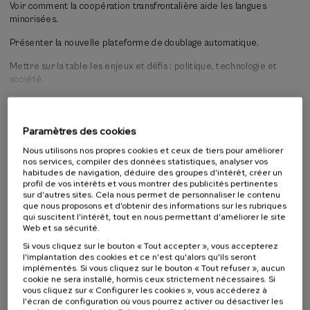
Voir comment la coopération transfrontalière aide les langues
minorisées.
Présenter la nouvelle plateforme de doublage automatique.
Mettre sur la table les enjeux et défis : politique, technologie et
société.
Mettre à jour et signer le Manifeste du Réseau d'excellence avec de
Lire la suite
nouveaux partenaires.
Paramètres des cookies
Activité s'adressant à
Nous utilisons nos propres cookies et ceux de tiers pour améliorer
nos services, compiler des données statistiques, analyser vos
habitudes de navigation, déduire des groupes d’intérêt, créer un
Public en général
profil de vos intérêts et vous montrer des publicités pertinentes
Étudiants universitaires
sur d’autres sites. Cela nous permet de personnaliser le contenu
Étudiants non universitaires
que nous proposons et d’obtenir des informations sur les rubriques
qui suscitent l’intérêt, tout en nous permettant d’améliorer le site
Professeurs
Web et sa sécurité.
Professionnels
Si vous cliquez sur le bouton « Tout accepter », vous accepterez
l'implantation des cookies et ce n'est qu'alors qu'ils seront
implémentés. Si vous cliquez sur le bouton « Tout refuser », aucun
cookie ne sera installé, hormis ceux strictement nécessaires. Si
Liste
Date d'échéance
vous cliquez sur « Configurer les cookies », vous accéderez à
Enrollment deadline completed
d'attente
l'écran de configuration où vous pourrez activer ou désactiver les
Directeur(-