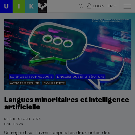
LOGIN
FR
SCIENCE ET TECHNOLOGIE
LINGUISTIQUE ET LITTÉRATURE
ACTIVITÉ GRATUITE
COURS D'ÉTÉ
Langues minoritaires et intelligence
artificielle
01.JUIL - 01. JUIL, 2026
Cod. Z06-26
Un regard sur l'avenir depuis les deux côtés des