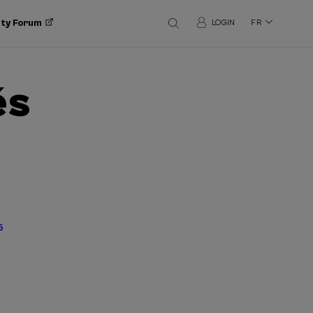
ity Forum
LOGIN
FR
és
5
ge
Page
courante