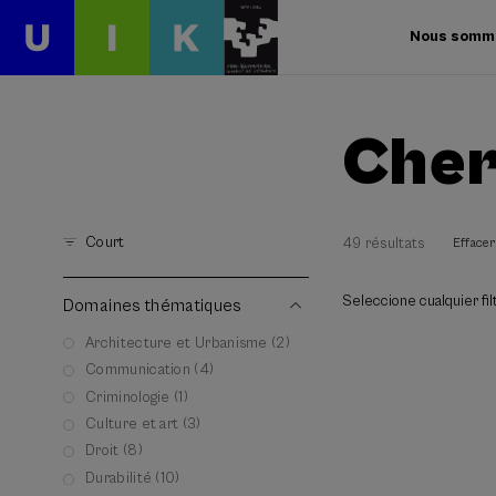
Nous somm
Cher
Court
49 résultats
Effacer 
Seleccione cualquier filt
Domaines thématiques
Architecture et Urbanisme (2)
Communication (4)
Criminologie (1)
Culture et art (3)
Droit (8)
Durabilité (10)