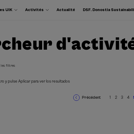
es UIK
Activités
Actualité
DSF. Donostia Sustainabil
cheur d'activit
les filtres
ro y pulse Aplicar para ver los resultados
Précédent
1
2
3
4
Page
Page
Page
Page
Pa
Pagination
précédente