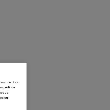
r des données
n profil de
rmet de
ues qui