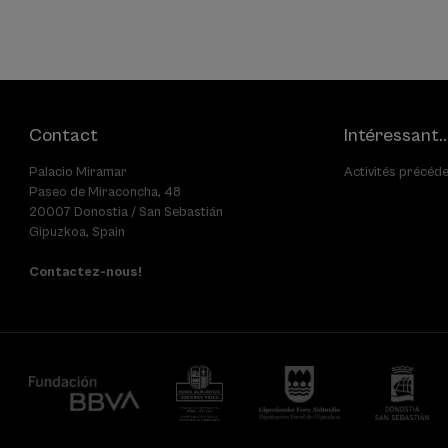
Contact
Intéressant..
Palacio Miramar
Activités précéd
Paseo de Miraconcha, 48
20007 Donostia / San Sebastián
Gipuzkoa, Spain
Contactez-nous!