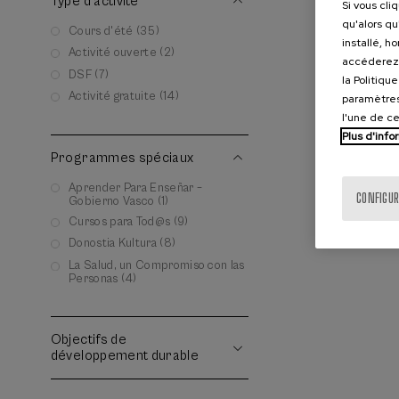
Type d'activité
Si vous cli
qu'alors qu
Cours d'été (35)
installé, h
Activité ouverte (2)
accéderez 
DSF (7)
la Politiqu
Activité gratuite (14)
paramètres
l'une de c
Plus d'info
Programmes spéciaux
Aprender Para Enseñar –
CONFIGUR
Gobierno Vasco (1)
Cursos para Tod@s (9)
Donostia Kultura (8)
La Salud, un Compromiso con las
Personas (4)
Objectifs de
développement durable