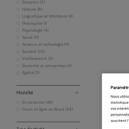
Education (2)
Histoire (8)
Linguistique et littérature (4)
Philosophie (1)
Psychologie (4)
Santé (11)
Science et technologie (11)
Société (20)
Vieillissement (2)
Économie et entreprises (6)
Égalité (3)
Paramètr
Modalité
Nous utilis
En personne (48)
statistique
vos intérêt
Cours en ligne en direct (24)
personnalis
suscitent l