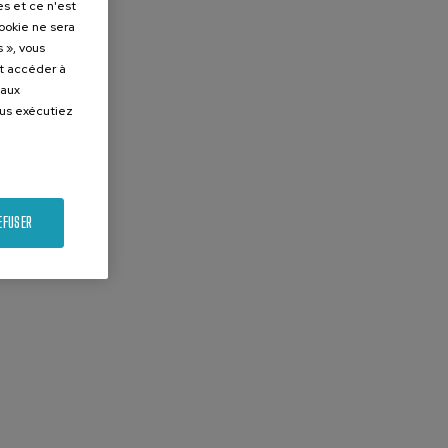
es et ce n'est
cookie ne sera
 », vous
et accéder à
 aux
ous exécutiez
EFUSER