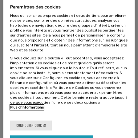
Collaborateurs
Conocer, clarificar y/o profundizar en las múltiples y exhaustivas
Paramètres des cookies
aportaciones de la Dra. Emmi Pikler y el Instituto Pikler-Lóczy para
estas edades.
Nous utilisons nos propres cookies et ceux de tiers pour améliorer
nos services, compiler des données statistiques, analyser vos
Iniciarse/Profundizar en los ámbitos y dimensiones de esta
habitudes de navigation, déduire des groupes d’intérêt, créer un
intervención educativa centrada en el respeto al bebé y niño
profil de vos intérêts et vous montrer des publicités pertinentes
pequeño.
sur d’autres sites. Cela nous permet de personnaliser le contenu
que nous proposons et d’obtenir des informations sur les rubriques
qui suscitent l’intérêt, tout en nous permettant d’améliorer le site
Web et sa sécurité.
Si vous cliquez sur le bouton « Tout accepter », vous accepterez
l'implantation des cookies et ce n'est qu'alors qu'ils seront
Liste
Date d'échéance
implémentés. Si vous cliquez sur le bouton « Tout refuser », aucun
Enrollment deadline completed
d'attente
cookie ne sera installé, hormis ceux strictement nécessaires. Si
Directeur(-
vous cliquez sur « Configurer les cookies », vous accéderez à
trice)
l'écran de configuration où vous pourrez activer ou désactiver les
du
DIRECTEUR(-TRICE) DU COURS
cookies et accéder à la Politique de Cookies où vous trouverez
cours
Elena Herrán Izagirre
UPV/EHU, Profesora Agregada
plus d'informations et où vous pourrez accéder aux paramètres
des cookies à tout moment. Cette bannière restera active jusqu'à
ce que vous exécutiez l'une de ces deux options »
Reconnaissance officielle par l'État: 30 heures
Plus d'informations
Gaztelera
Aurrez aurrekoa
CONFIGURER COOKIES