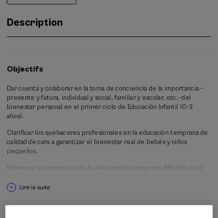
Description
Objectifs
Dar cuenta y colaborar en la toma de conciencia de la importancia –
presente y futura, individual y social, familiar y escolar, etc.- del
bienestar personal en el primer ciclo de Educación Infantil (0-3
años).
Clarificar los quehaceres profesionales en la educación temprana de
calidad de cara a garantizar el bienestar real de bebés y niños
pequeños.
Promover la prevención de la salud mental temprana (Modelo de la
Comunidad Autónoma del País Vasco, 2010).
Lire la suite
Fomentar el respeto a la infancia y a sus procesos de desarrollo entre
los profesionales de la educación.