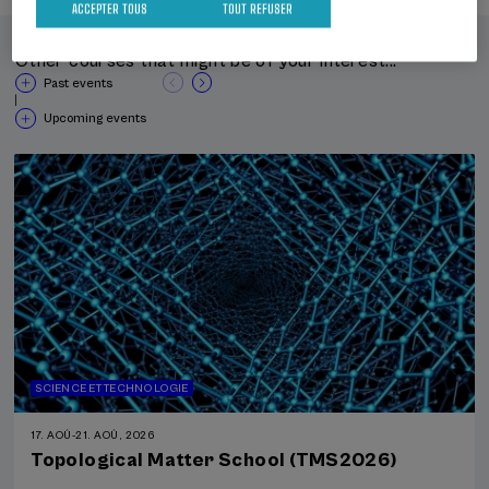
ACCEPTER TOUS
TOUT REFUSER
Other courses that might be of your interest...
Past events
|
Upcoming events
SCIENCE ET TECHNOLOGIE
17. AOÛ
-
21. AOÛ, 2026
Topological Matter School (TMS2026)