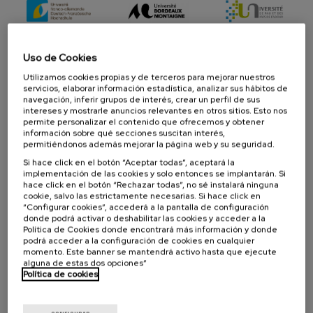
Uso de Cookies
Utilizamos cookies propias y de terceros para mejorar nuestros
servicios, elaborar información estadística, analizar sus hábitos de
navegación, inferir grupos de interés, crear un perfil de sus
intereses y mostrarle anuncios relevantes en otros sitios. Esto nos
permite personalizar el contenido que ofrecemos y obtener
información sobre qué secciones suscitan interés,
permitiéndonos además mejorar la página web y su seguridad.
Director/a
En breve se abrirá la matrícula
del
Si hace click en el botón “Aceptar todas”, aceptará la
curso
DIRECTOR/A DEL CURSO
implementación de las cookies y solo entonces se implantarán. Si
Ricardo Etxepare Iginitz
hace click en el botón “Rechazar todas”, no sé instalará ninguna
IKER CNRS (UMR 5478)
cookie, salvo las estrictamente necesarias. Si hace click en
“Configurar cookies”, accederá a la pantalla de configuración
donde podrá activar o deshabilitar las cookies y acceder a la
DIRECTOR/A DEL CURSO
Irantzu Epelde Cendoya
Política de Cookies donde encontrará más información y donde
IKER CNRS (UMR 5478)
podrá acceder a la configuración de cookies en cualquier
momento. Este banner se mantendrá activo hasta que ejecute
alguna de estas dos opciones”
Validez académica: 50 horas
Política de cookies
Inglés
Euskera
Presencial