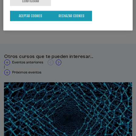
CONFIGURAR
Web
ÁREAS TEMÁTICAS
ACEPTAR COOKIES
RECHAZAR COOKIES
LINGÜÍSTICA Y LITERATURA
Otros cursos que te pueden interesar...
Eventos anteriores
|
Próximos eventos