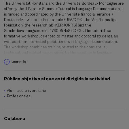
The Universität Konstanz and the Université Bordeaux Montaigne are
offering the II Basque Summer Tutorial in Language Documentation. It
is funded and coordinated by the Université franco-allemande /
Deutsch-französische Hochschule (UFA/DFH), the Van Riemsdijk
Foundation, the research lab IKER (CNRS) and the
Sonderforschungsbereich 1760 SiNoSi (DFG). The tutorial is a
formative workshop, oriented to master and doctoral students, as
well as other interested practitioners in language documentation.
The workshop combines training related to the conceptual,
technical, and ethical issues raised by the practice in language
documentation, specific courses on the Basque language, and actual
Leer más
fieldwork in-situ. It includes a hands-on training in ELAN, Praat and
Audacity. Access to the field, organized by the research lab IKER, will
allow students to carry out original research work based on a
Público objetivo al que está dirigida la actividad
personal project that they will have proposed to the workshop
organizers as part of the preliminary conditions for inscription. The
Alumnado universitario
lab proposes to the interested researchers a network of
Profesionales
Bascophone informants right at the terrain.
The Basque Summer Tutorial will be led by Ricardo Etxepare, Irantzu
Epelde and Geog A. Kaiser.
Colabora