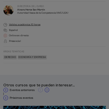
DIRECTOR/A DEL CURSO
Ainara Herce San Martín
Autoridad Vasca de la Competencia (AVC/LEA)
Validez académica: 10 horas
Español
Online en directo
Presencial
ÁREAS TEMÁTICAS
DERECHO
ECONOMÍA Y EMPRESA
Otros cursos que te pueden interesar...
Eventos anteriores
|
Próximos eventos