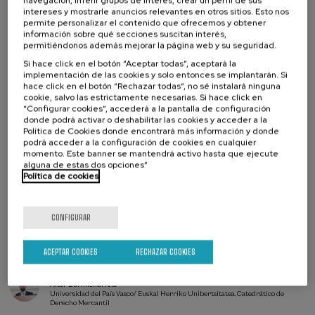
navegación, inferir grupos de interés, crear un perfil de sus
Profesorado
intereses y mostrarle anuncios relevantes en otros sitios. Esto nos
Profesionales
permite personalizar el contenido que ofrecemos y obtener
información sobre qué secciones suscitan interés,
permitiéndonos además mejorar la página web y su seguridad.
Si hace click en el botón “Aceptar todas”, aceptará la
Organiza
implementación de las cookies y solo entonces se implantarán. Si
hace click en el botón “Rechazar todas”, no sé instalará ninguna
cookie, salvo las estrictamente necesarias. Si hace click en
“Configurar cookies”, accederá a la pantalla de configuración
donde podrá activar o deshabilitar las cookies y acceder a la
Política de Cookies donde encontrará más información y donde
podrá acceder a la configuración de cookies en cualquier
momento. Este banner se mantendrá activo hasta que ejecute
alguna de estas dos opciones”
Política de cookies
CONFIGURAR
Lista
Fecha pasada
Plazo de matricula finalizado
de
ACEPTAR COOKIES
RECHAZAR COOKIES
espera
Director/a
del
curso
DIRECTOR/A DEL CURSO
Aitor Zurimendi Isla
Universidad del País Vasco/ Euskal Herriko Unibertsitatea, Catedrático de
Derecho Mercantil