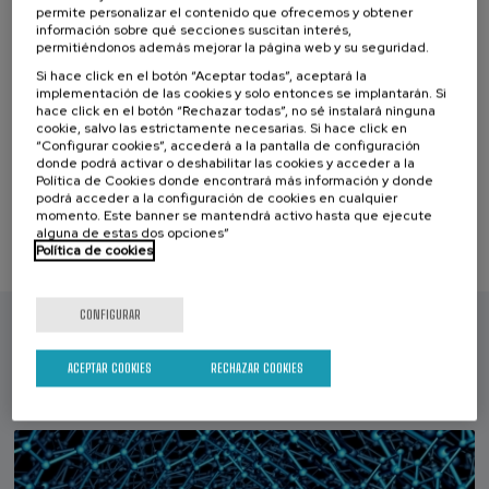
permite personalizar el contenido que ofrecemos y obtener
información sobre qué secciones suscitan interés,
permitiéndonos además mejorar la página web y su seguridad.
Si hace click en el botón “Aceptar todas”, aceptará la
implementación de las cookies y solo entonces se implantarán. Si
hace click en el botón “Rechazar todas”, no sé instalará ninguna
cookie, salvo las estrictamente necesarias. Si hace click en
Lista
Fecha pasada
“Configurar cookies”, accederá a la pantalla de configuración
Plazo de matricula finalizado
de
donde podrá activar o deshabilitar las cookies y acceder a la
espera
Director/a
Política de Cookies donde encontrará más información y donde
del
Español
podrá acceder a la configuración de cookies en cualquier
curso
Presencial
momento. Este banner se mantendrá activo hasta que ejecute
alguna de estas dos opciones”
Política de cookies
CONFIGURAR
Otros cursos que te pueden interesar...
Eventos anteriores
ACEPTAR COOKIES
RECHAZAR COOKIES
|
Próximos eventos