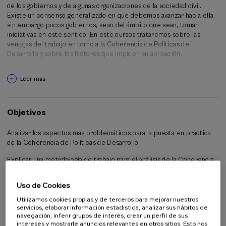
de los gobiernos y de algunas organizaciones de la sociedad civil.
Existe un consenso generalizado en que debemos avanzar hacia ella,
sin embargo pocos gobiernos, sean del ámbito que sean, toman
iniciativas en este sentido. En este cursos trataremos sobre las
ventajas del trabajo en torno a la Coherencia de Políticas de
Desarrollo y sobre los factores que impiden su aplicación.
Leer más
Objetivos
Analizar los aspectos más problemáticos para la puesta en práctica
de la Coherencia de Políticas de Desarrollo.
Explicar una metodología de trabajo para el análisis de la Coherencia
de Políticas de Desarrollo.
Uso de Cookies
Utilizamos cookies propias y de terceros para mejorar nuestros
servicios, elaborar información estadística, analizar sus hábitos de
Colaboradores
navegación, inferir grupos de interés, crear un perfil de sus
intereses y mostrarle anuncios relevantes en otros sitios. Esto nos