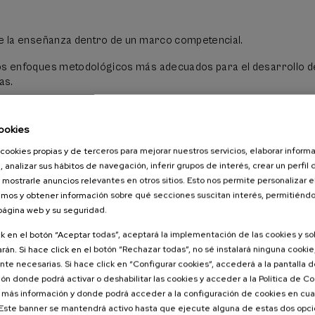
so:
Para superar el curso además de las actividades intermedias,
n que realizar un prototipo de secuencia didáctica de la etapa, á
de la enseñanza dentro de un marco competencial.
ijan. Para ello dispondrán de las dos últimas semanas del curso. 
os enfoques metodológicos más adecuados para el desarrollo d
enviado para poder ser compartido entre todos los participantes
as.
un pequeño banco de recursos didácticos. Desde el inicio, los
erán los indicadores de evaluación del mismo y los criterios de
 y herramientas para la evaluación en torno a competencias.
a final.
ookies
 las características de la situación problema dentro de un marco
ial.
cookies propias y de terceros para mejorar nuestros servicios, elaborar inform
, analizar sus hábitos de navegación, inferir grupos de interés, crear un perfil 
ísticas y estructura de la secuencia didáctica.
 mostrarle anuncios relevantes en otros sitios. Esto nos permite personalizar 
mos y obtener información sobre qué secciones suscitan interés, permitién
 un prototipo de secuencia didáctica.
 página web y su seguridad.
didácticos y recursos para el desarrollo de las competencias b
ck en el botón “Aceptar todas”, aceptará la implementación de las cookies y s
rán. Si hace click en el botón “Rechazar todas”, no sé instalará ninguna cookie,
te necesarias. Si hace click en “Configurar cookies”, accederá a la pantalla 
ón donde podrá activar o deshabilitar las cookies y acceder a la Política de 
 más información y donde podrá acceder a la configuración de cookies en cua
ste banner se mantendrá activo hasta que ejecute alguna de estas dos opc