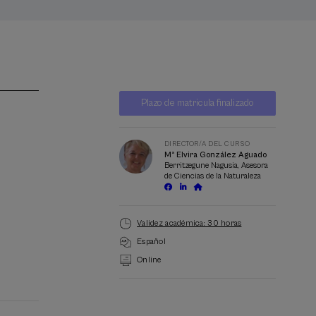
Lista
Fecha pasada
Plazo de matricula finalizado
de
espera
Director/a
del
curso
DIRECTOR/A DEL CURSO
Mª Elvira González Aguado
Berritzegune Nagusia, Asesora
de Ciencias de la Naturaleza
Validez académica: 30 horas
Español
Online
alizar