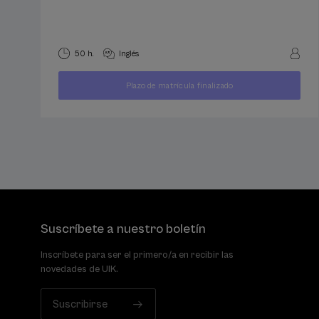
50 h.
Inglés
400
Plazo de matrícula finalizado
DESDE
...
Últimas
Gratuito
Fecha
€
plazas
pasada
Suscríbete a nuestro boletín
Inscríbete para ser el primero/a en recibir las
novedades de UIK.
Suscribirse