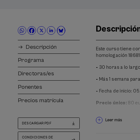
Descripció
Descripción
Este curso tiene con
homologación 186817
Programa
-
30 horas a lo larg
Directoras/es
-
Más 1 semana para 
Ponentes
-
Fecha de inicio: 05
Precios matrícula
Precio único:
80 e
Idioma oficial:
cast
Leer más
DESCARGAR PDF
Metodología doce
aprendizaje activo. 
CONDICIONES DE
diferentes activida