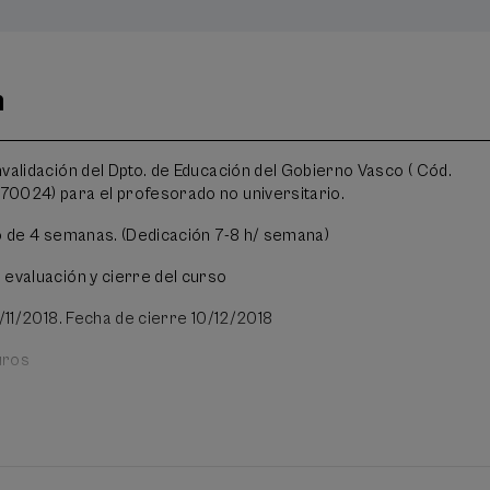
n
validación del Dpto. de Educación del Gobierno Vasco ( Cód.
0024) para el profesorado no universitario.
o de 4 semanas. (Dedicación 7-8 h/ semana)
evaluación y cierre del curso
/11/2018. Fecha de cierre 10/12/2018
uros
ellano
nte:
La metodología de este curso se basa en el principio del
“Aprender a hacer haciendo”. Por ello, los participantes deben re
des intermedias en cada uno de los módulos del curso.