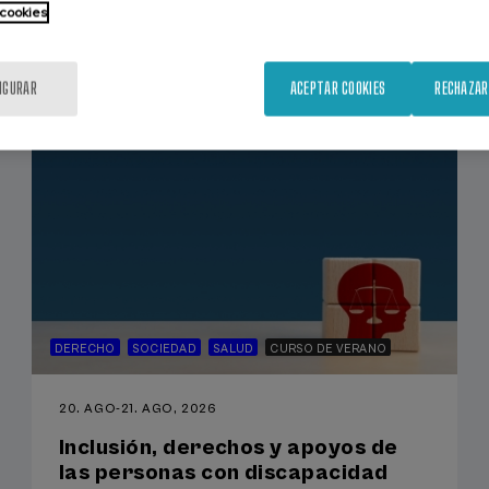
 cookies
IGURAR
ACEPTAR COOKIES
RECHAZAR
DERECHO
SOCIEDAD
SALUD
CURSO DE VERANO
20. AGO
-
21. AGO, 2026
Inclusión, derechos y apoyos de
las personas con discapacidad