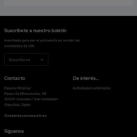
Suscríbete a nuestro boletín
Inscríbete para ser el primero/a en recibir las
novedades de UIK.
Suscribirse
Contacto
De interés...
Palacio Miramar
Actividades anteriores
Paseo de Miraconcha, 48
20007 Donostia / San Sebastián
Gipuzkoa, Spain
Contacta con nosotros
Síguenos