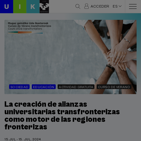
ACCEDER
ES
SOCIEDAD
EDUCACIÓN
ACTIVIDAD GRATUITA
CURSO DE VERANO
La creación de alianzas
universitarias transfronterizas
como motor de las regiones
fronterizas
15.JUL - 15. JUL, 2024