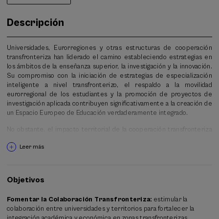
Descripción
Universidades, Eurorregiones y otras estructuras de cooperación
transfronteriza han liderado el camino estableciendo estrategias en
los ámbitos de la enseñanza superior, la investigación y la innovación.
Su compromiso con la iniciación de estrategias de especialización
inteligente a nivel transfronterizo, el respaldo a la movilidad
eurorregional de los estudiantes y la promoción de proyectos de
investigación aplicada contribuyen significativamente a la creación de
un Espacio Europeo de Educación verdaderamente integrado.
No obstante, el impacto territorial de la cooperación transfronteriza
entre instituciones de enseñanza superior se enfrenta a diversos
Leer más
obstáculos financieros y administrativos que impide que se
desarrollen plenamente.
Este taller explorará los desafíos y oportunidades inherentes a la
Objetivos
cooperación entre universidades y territorios, nuestros ponentes
destacarán el valor añadido de la cooperación de proximidad en este
Fomentar la Colaboración Transfronteriza:
estimular la
ámbito.
colaboración entre universidades y territorios para fortalecer la
integración académica y económica en zonas transfronterizas.
El taller abordará la interdependencia económica y académica en