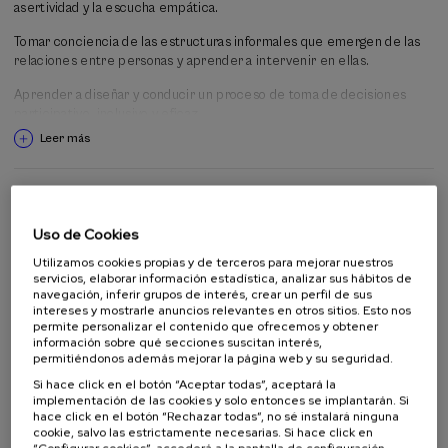
asertividad y la escucha empática.
desarrollo personal desde el ejemplo, la inspiración y el
feedback
crítico apreciativo.
Tomar conciencia de las estructuras informales que emergen de las
relaciones entre personas y aprender a intervenir en ellas.
En este Curso de Verano se van a conocer algunas de las habilidades
principales de este estilo de liderazgo facilitador transformador,
Aprender a diseñar y conducir un proceso de toma de decisiones
incluyendo la comunicación efectiva, la gestión de la diversidad y el
participativo, inclusivo y eficaz.
poder, y la conducción de reuniones efectivas en las que pueda
Leer más
emerger la sabiduría colectiva.
Público objetivo al que está dirigida la actividad
Uso de Cookies
Público en general
Alumnado universitario
Utilizamos cookies propias y de terceros para mejorar nuestros
Estudiantes no universitarios
servicios, elaborar información estadística, analizar sus hábitos de
navegación, inferir grupos de interés, crear un perfil de sus
Profesorado
intereses y mostrarle anuncios relevantes en otros sitios. Esto nos
Profesionales
permite personalizar el contenido que ofrecemos y obtener
información sobre qué secciones suscitan interés,
permitiéndonos además mejorar la página web y su seguridad.
Si hace click en el botón “Aceptar todas”, aceptará la
Colabora
implementación de las cookies y solo entonces se implantarán. Si
hace click en el botón “Rechazar todas”, no sé instalará ninguna
cookie, salvo las estrictamente necesarias. Si hace click en