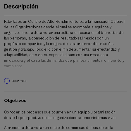
Descripción
Fabrika es un Centro de Alto Rendimiento para la Transición Cultural
de las Organizaciones desde el cual se acompaña a equipos y
organizaciones a desarrollar una cultura enfocada en el bienestar de
las personas, la consecución de resultados alineados con un
propósito compartido y la mejora de sus procesos de relación,
gestión y trabajo. Todo ello con el fin de aumentar su efectividad y
adaptabilidad, esto es, su capacidad para dar una respuesta
innovadora y eficaz a las demandas que plantea un entorno incierto y
cambiante.
Un liderazgo facilitador y transformador es un elemento clave en la
Leer más
efectividad de cualquier organización. Su principal función es crear y
sostener espacios de seguridad y confianza en los que acoger e
integrar formas de pensar y hacer diferentes, abordar
conversaciones difíciles desde el respeto o explorar aspectos
Objetivos
nuevos sin temor al fracaso.
Conocer los procesos que ocurren en un equipo u organización
Este estilo de liderazgo facilita que las personas arriesguen más, sean
desde la perspectiva de las organizaciones como sistemas vivos.
más creativas y colaboren para buscar soluciones integradoras e
innovadoras que aumenten el desempeño de la organización y su
Aprender a desarrollar un estilo de comunicación basado en la
capacidad de responder a entornos cambiantes. Además, favorece el