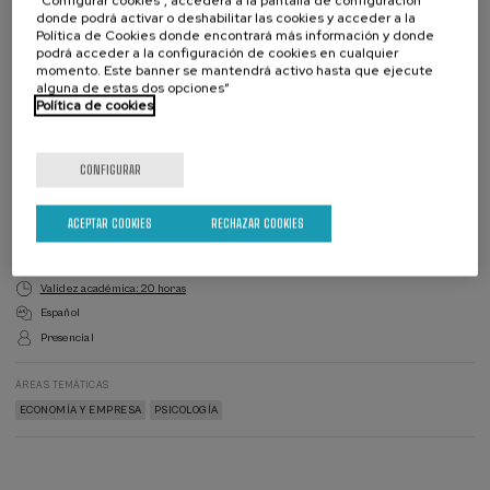
“Configurar cookies”, accederá a la pantalla de configuración
donde podrá activar o deshabilitar las cookies y acceder a la
Política de Cookies donde encontrará más información y donde
podrá acceder a la configuración de cookies en cualquier
momento. Este banner se mantendrá activo hasta que ejecute
25 €
DESDE
alguna de estas dos opciones”
Política de cookies
Ver precios matrícula
Matricúlate
Últimas
CONFIGURAR
plazas
Lista
Director/a
Plazo de matricula finalizado
Fecha pasada
de
del
espera
curso
DIRECTOR/A DEL CURSO
ACEPTAR COOKIES
RECHAZAR COOKIES
Jose Luis Escorihuela
Validez académica: 20 horas
Español
Presencial
ÁREAS TEMÁTICAS
ECONOMÍA Y EMPRESA
PSICOLOGÍA