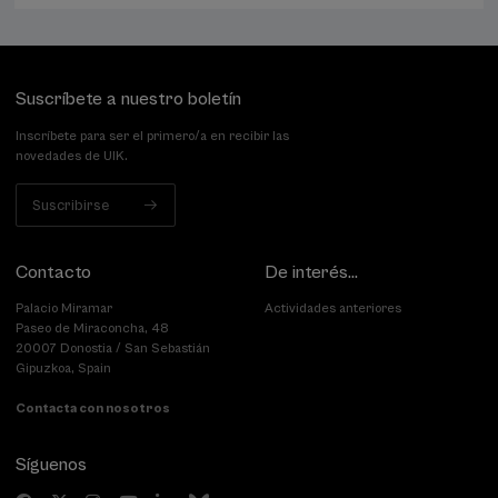
Suscríbete a nuestro boletín
Inscríbete para ser el primero/a en recibir las
novedades de UIK.
Suscribirse
Contacto
De interés...
Palacio Miramar
Actividades anteriores
Paseo de Miraconcha, 48
20007 Donostia / San Sebastián
Gipuzkoa, Spain
Contacta con nosotros
Síguenos