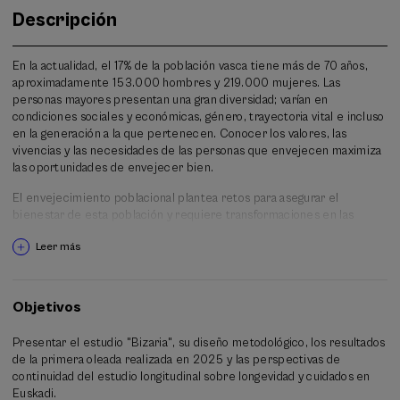
Descripción
En la actualidad, el 17% de la población vasca tiene más de 70 años,
aproximadamente 153.000 hombres y 219.000 mujeres. Las
personas mayores presentan una gran diversidad; varían en
condiciones sociales y económicas, género, trayectoria vital e incluso
en la generación a la que pertenecen. Conocer los valores, las
vivencias y las necesidades de las personas que envejecen maximiza
las oportunidades de envejecer bien.
El envejecimiento poblacional plantea retos para asegurar el
bienestar de esta población y requiere transformaciones en las
políticas sociales y sanitarias, los cuidados de larga duración y los
Leer más
entornos habitacionales, entre otros. Para abordar estos retos es
necesario generar conocimiento riguroso, y los estudios
longitudinales son esenciales para ello.
Objetivos
Solo un estudio poblacional con diseño longitudinal permite examinar
el proceso y los condicionantes del buen envejecimiento, integrando
Presentar el estudio "Bizaria", su diseño metodológico, los resultados
los cambios demográficos y sociales que tendrán lugar en la próxima
de la primera oleada realizada en 2025 y las perspectivas de
década. Un estudio longitudinal es un diseño de investigación que
continuidad del estudio longitudinal sobre longevidad y cuidados en
consiste en estudiar a las mismas personas durante un período
Euskadi.
prolongado de tiempo. Este tipo de estudio ofrece indicadores más