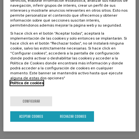
servicios, elaborar información estadística, analizar sus hábitos de
Presentación del estudio Bizaria: diseño, primera oleada y
navegación, inferir grupos de interés, crear un perfil de sus
perspectivas futuras: presentación del estudio longitudinal sobre
intereses y mostrarle anuncios relevantes en otros sitios. Esto nos
permite personalizar el contenido que ofrecemos y obtener
longevidad y cuidados en Euskadi, su metodología, principales
información sobre qué secciones suscitan interés,
resultados de la primera oleada (2025) y planificación de las
permitiéndonos además mejorar la página web y su seguridad.
siguientes fases.
Si hace click en el botón “Aceptar todas”, aceptará la
La importancia de los estudios longitudinales para el diseño de
implementación de las cookies y solo entonces se implantarán. Si
políticas sobre envejecimiento: análisis de cómo la evidencia
hace click en el botón “Rechazar todas”, no sé instalará ninguna
generada por estudios longitudinales orienta y fundamenta las
cookie, salvo las estrictamente necesarias. Si hace click en
políticas públicas dirigidas a mejorar las condiciones del
Colabora
“Configurar cookies”, accederá a la pantalla de configuración
envejecimiento.
donde podrá activar o deshabilitar las cookies y acceder a la
Mesa redonda y diálogo: Experiencias internacionales - retos y
Política de Cookies donde encontrará más información y donde
podrá acceder a la configuración de cookies en cualquier
desafíos de los estudios longitudinales: presentación de tres
momento. Este banner se mantendrá activo hasta que ejecute
estudios longitudinales de referencia internacional, analizando sus
alguna de estas dos opciones”
aportaciones metodológicas, los principales desafíos organizativos y
Política de cookies
de continuidad, y el impacto que han generado en el desarrollo de
políticas y servicios en sus contextos.
CONFIGURAR
Matricúlate
Últimas
plazas
Lista
Director/a
Plazo de matricula finalizado
Fecha pasada
de
del
ACEPTAR COOKIES
RECHAZAR COOKIES
espera
curso
DIRECTOR/A DEL CURSO
Jorge Aramendi Rique
Departamento de Bienestar, Juventud y Reto Demográfico. Eusko Jaurlaitza -
Gobierno Vasco