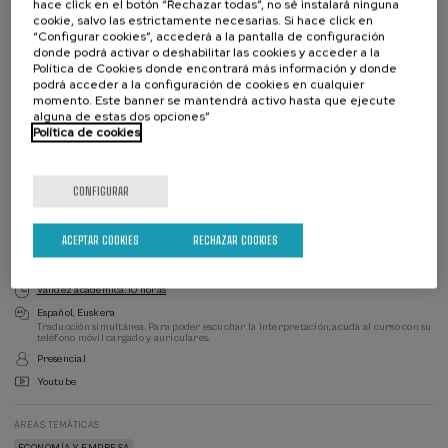
hace click en el botón “Rechazar todas”, no sé instalará ninguna
cookie, salvo las estrictamente necesarias. Si hace click en
“Configurar cookies”, accederá a la pantalla de configuración
donde podrá activar o deshabilitar las cookies y acceder a la
Política de Cookies donde encontrará más información y donde
podrá acceder a la configuración de cookies en cualquier
Lista
Fecha pasada
Plazo de matricula finalizado
de
momento. Este banner se mantendrá activo hasta que ejecute
espera
Director/a
alguna de estas dos opciones”
del
Política de cookies
curso
DIRECTOR/A DEL CURSO
Loreto Osa Ocon
Eusko Jaurlaritza - Gobierno Vasco
CONFIGURAR
DIRECTOR/A DEL CURSO
Alberto Emparanza Sobejano
ACEPTAR COOKIES
RECHAZAR COOKIES
UPV/EHU, Derecho de la Empresa
Validez académica: 10 horas
Español
Euskera
Traducción simultánea. Para poder escuchar la interpretación, acuda al curso con su
teléfono móvil cargado y auriculares.
Presencial
Youtube
ÁREAS TEMÁTICAS