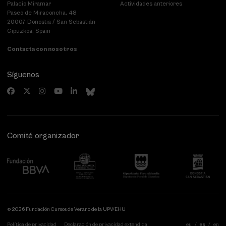
Palacio Miramar
Actividades anteriores
Paseo de Miraconcha, 48
20007 Donostia / San Sebastián
Gipuzkoa, Spain
Contacta con nosotros
Síguenos
Comité organizador
© 2026 Fundación Cursos de Verano de la UPV/EHU
Política de privacidad
Declaración de privacidad extendida
eu
es
en