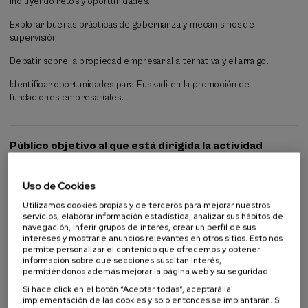
incluyendo retos y oportunidades.
Explorar buenas prácticas de gobernanza y mecanismos de
supervisión.
Debatir sobre la propiedad empresarial alternativa y el arraigo.
Identificar oportunidades para Euskadi en la promoción de
fundaciones empresariales.
Público objetivo al que está dirigida la actividad
Público en general
Uso de Cookies
Alumnado universitario
Estudiantes no universitarios
Utilizamos cookies propias y de terceros para mejorar nuestros
Profesorado
servicios, elaborar información estadística, analizar sus hábitos de
Profesionales
navegación, inferir grupos de interés, crear un perfil de sus
intereses y mostrarle anuncios relevantes en otros sitios. Esto nos
permite personalizar el contenido que ofrecemos y obtener
información sobre qué secciones suscitan interés,
permitiéndonos además mejorar la página web y su seguridad.
Colabora
Si hace click en el botón “Aceptar todas”, aceptará la
implementación de las cookies y solo entonces se implantarán. Si