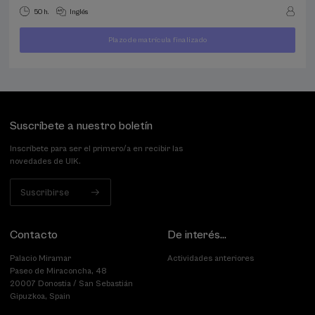
50 h.
Inglés
Plazo de matrícula finalizado
400
DESDE
...
Últimas
Gratuito
Fecha
€
plazas
pasada
Suscríbete a nuestro boletín
Inscríbete para ser el primero/a en recibir las
novedades de UIK.
Suscribirse
Contacto
De interés...
Palacio Miramar
Actividades anteriores
Paseo de Miraconcha, 48
20007 Donostia / San Sebastián
Gipuzkoa, Spain