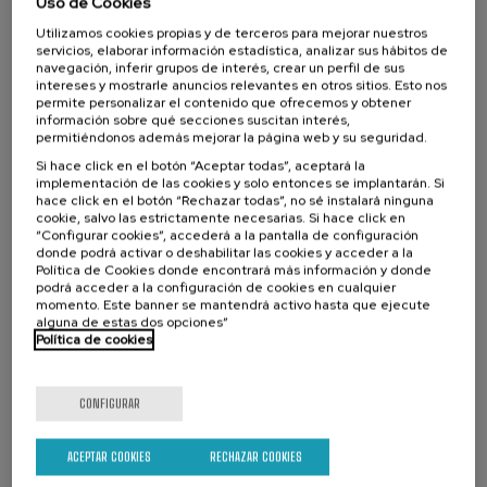
Uso de Cookies
La jornada se repartirá en 5 mesas redondas, con la participación de
Utilizamos cookies propias y de terceros para mejorar nuestros
3 comités de ética en cada una de ellas y con una duración de la
servicios, elaborar información estadística, analizar sus hábitos de
comunicación de 12-15 minutos. Cada mesa contará con una duración
navegación, inferir grupos de interés, crear un perfil de sus
de una hora aproximadamente, con 5 minutos de presentación de la
intereses y mostrarle anuncios relevantes en otros sitios. Esto nos
mesa y 10 minutos finales de preguntas.
permite personalizar el contenido que ofrecemos y obtener
información sobre qué secciones suscitan interés,
permitiéndonos además mejorar la página web y su seguridad.
Si hace click en el botón “Aceptar todas”, aceptará la
implementación de las cookies y solo entonces se implantarán. Si
Organiza
hace click en el botón “Rechazar todas”, no sé instalará ninguna
cookie, salvo las estrictamente necesarias. Si hace click en
“Configurar cookies”, accederá a la pantalla de configuración
donde podrá activar o deshabilitar las cookies y acceder a la
Política de Cookies donde encontrará más información y donde
podrá acceder a la configuración de cookies en cualquier
momento. Este banner se mantendrá activo hasta que ejecute
alguna de estas dos opciones”
Política de cookies
Colabora
CONFIGURAR
ACEPTAR COOKIES
RECHAZAR COOKIES