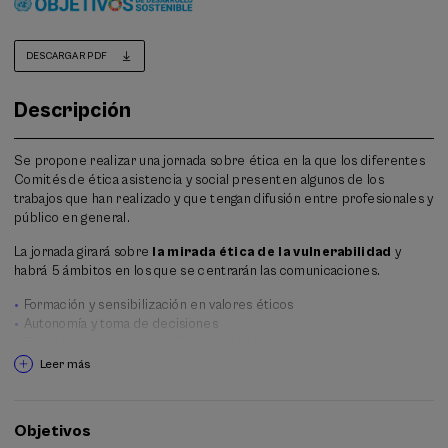
DESCARGAR PDF
Descripción
Se propone realizar una jornada sobre ética en la que los diferentes
Comités de ética asistencia y social presenten algunos de los
trabajos que han realizado y que tengan difusión entre profesionales y
público en general.
La jornada girará sobre
la mirada ética de la vulnerabilidad
y
habrá 5 ámbitos en los que se centrarán las comunicaciones.
Formación y sensibilización en valores éticos
Autonomía y toma de decisiones
Ética de la gestión: atención integral a la persona
Planificación compartida de la atención y de cuidados
Leer más
Final de Vida
Objetivos