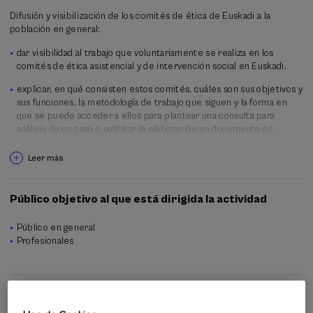
Difusión y visibilización de los comités de ética de Euskadi a la
población en general:
dar visibilidad al trabajo que voluntariamente se realiza en los
comités de ética asistencial y de intervención social en Euskadi.
explicar, en qué consisten estos comités, cuáles son sus objetivos y
sus funciones, la metodología de trabajo que siguen y la forma en
que se puede acceder a ellos para plantear una consulta para
análisis de un caso o solicitar la elaboración un documento de
recomendaciones.
Leer más
Jornada de encuentro entre profesionales que trabajan en distintos
ámbitos y tienen una perspectiva ética en la práctica diaria,
compartiendo experiencias y buenas prácticas.
Público objetivo al que está dirigida la actividad
Público en general
Profesionales
Metodología