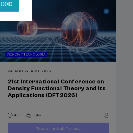
 COOKIES
CIENCIA Y TECNOLOGÍA
24. AGO
-
27. AGO, 2026
21st International Conference on
Density Functional Theory and its
Applications (DFT2026)
40 h.
Inglés
250
Plazo de matrícula finalizado
DESDE
...
Últimas
Gratuito
Fecha
€