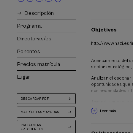
Descripción
Programa
Objetivos
Directoras/es
http://www.hazi.es
Ponentes
Acercamiento del se
Precios matrícula
sector estratégico,
Lugar
Analizar el escenari
oportunidades que s
sus necesidades a f
DESCARGAR PDF
Trasmitir que en el 
incorporación de pro
Leer más
MATRÍCULAS Y AYUDAS
PREGUNTAS
FRECUENTES