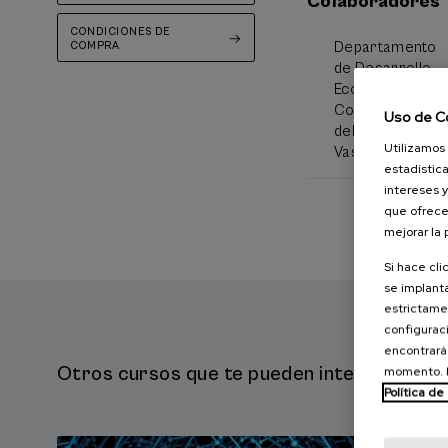
Colaboradores
CONDICIONES DE
COMPRA
Departamento
de Desarrollo
Económico y
Competitividad
Uso de C
del Gobierno
Utilizamos 
Vasco
estadística
intereses y
que ofrece
mejorar la
Si hace cli
se implanta
estrictamen
configuraci
encontrará
Otros cursos que te pueden interesar...
momento. E
Política de