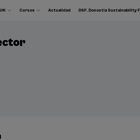
UIK
Cursos
Actualidad
DSF. Donostia Sustainability
ACTIVIDAD GRATUITA
ector
n