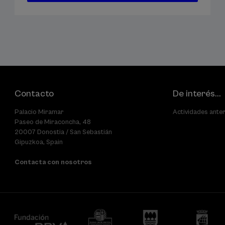
plazas
pasada
de
matrícula
finalizado
Contacto
De interés...
Palacio Miramar
Actividades ante
Paseo de Miraconcha, 48
20007 Donostia / San Sebastián
Gipuzkoa, Spain
Contacta con nosotros