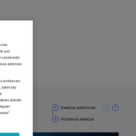
ación
de sus
el contenido
donos además
olo entonces
 salvo las
de
Cookies donde
lquier
Eventos anteriores
iones”
|
Próximos eventos