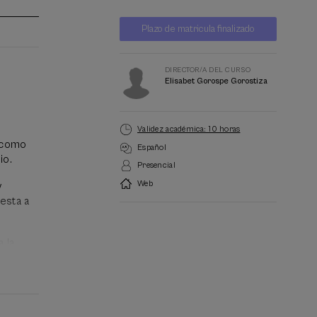
Lista
Fecha pasada
Plazo de matricula finalizado
de
espera
Director/a
del
curso
DIRECTOR/A DEL CURSO
Elisabet Gorospe Gorostiza
Validez académica: 10 horas
a como
Español
io.
Presencial
Web
y
esta a
a la