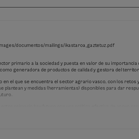
/images/documentos/mailings/ikastaroa_gaztetuz.pdf
ctor primario a la sociedad y puesta en valor de su importanci
 como generadora de productos de calidad y gestora del territor
o en el que se encuentra el sector agrario vasco, con los retos 
e plantean y medidas (herramientas) disponibles para dar respu
uturo.
sector primario hay futuro con una política efectiva de apoyo par
fesionales cualificados a la actividad agraria y medio rural.