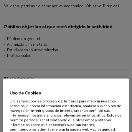
Validar el patrimonio como activo económico (Objetivo Turístico)
Público objetivo al que está dirigida la actividad
Público en general
Alumnado universitario
Estudiantes no universitarios
Profesionales
Metodología
Además de las exposiciones técnicas e históricas, tras una jornada
Uso de Cookies
más académica, se promueve una visita a Oñati para que los alumnos
Utilizamos cookies propias y de terceros para mejorar nuestros
del curso puedan conocer el edificio y ver los detalles de la
servicios, elaborar información estadística, analizar sus hábitos de
rehabilitación sobre el terreno.
navegación, inferir grupos de interés, crear un perfil de sus
intereses y mostrarle anuncios relevantes en otros sitios. Esto nos
permite personalizar el contenido que ofrecemos y obtener
información sobre qué secciones suscitan interés,
permitiéndonos además mejorar la página web y su seguridad.
Organiza