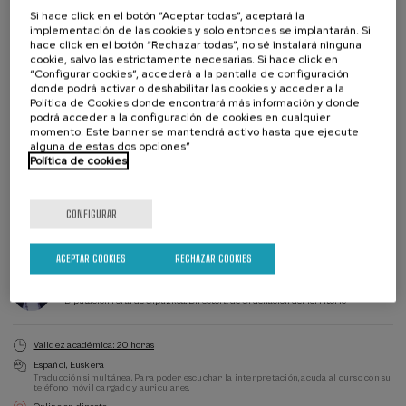
Si hace click en el botón “Aceptar todas”, aceptará la
implementación de las cookies y solo entonces se implantarán. Si
hace click en el botón “Rechazar todas”, no sé instalará ninguna
cookie, salvo las estrictamente necesarias. Si hace click en
“Configurar cookies”, accederá a la pantalla de configuración
donde podrá activar o deshabilitar las cookies y acceder a la
Política de Cookies donde encontrará más información y donde
Colabora
podrá acceder a la configuración de cookies en cualquier
momento. Este banner se mantendrá activo hasta que ejecute
alguna de estas dos opciones”
Política de cookies
CONFIGURAR
Matricúlate
Últimas
plazas
Lista
Director/a
Plazo de matricula finalizado
Fecha pasada
ACEPTAR COOKIES
RECHAZAR COOKIES
de
del
espera
curso
DIRECTOR/A DEL CURSO
Lore Suarez Linazasoro
Diputación Foral de Gipuzkoa, Directora de Ordenación del Territorio
Validez académica: 20 horas
Español
Euskera
Traducción simultánea. Para poder escuchar la interpretación, acuda al curso con su
teléfono móvil cargado y auriculares.