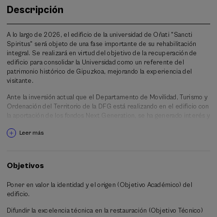
Descripción
A lo largo de 2026, el edificio de la universidad de Oñati "Sancti
Spiritus" será objeto de una fase importante de su rehabilitación
integral. Se realizará en virtud del objetivo de la recuperación de
edificio para consolidar la Universidad como un referente del
patrimonio histórico de Gipuzkoa, mejorando la experiencia del
visitante.
Ante la inversión actual que el Departamento de Movilidad, Turismo y
Ordenación del Territorio de la DFG está realizando en el edificio con
la aportación de los fondos Next Generation, se ha generado interés y
oportunidad, a través de la restauración, para compartir historia y
Leer más
perspectivas de futuro.
El interés del curso es poner en valor la identidad y el origen del
edificio desde un punto de vista académico, para también y desde un
Objetivos
punto de vista con objetivo técnico, explicar la excelencia de su
rehabilitación. Además, se promueve con el contenido del curso
Poner en valor la identidad y el origen (Objetivo Académico) del
exponer y reflexionar sobre el patrimonio como un activo económico
edificio.
y turístico.
Difundir la excelencia técnica en la restauración (Objetivo Técnico)