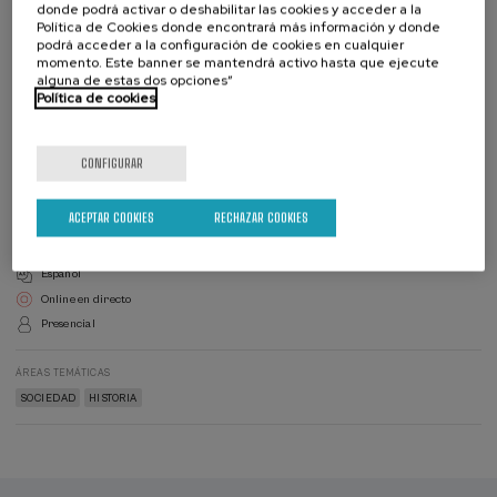
donde podrá activar o deshabilitar las cookies y acceder a la
Política de Cookies donde encontrará más información y donde
25 €
podrá acceder a la configuración de cookies en cualquier
DESDE
momento. Este banner se mantendrá activo hasta que ejecute
Ver precios matrícula
alguna de estas dos opciones”
Política de cookies
Matricúlate
Últimas
plazas
Lista
Director/a
Plazo de matricula finalizado
Fecha pasada
de
del
CONFIGURAR
espera
curso
DIRECTOR/A DEL CURSO
Sara Hidalgo García de Orellán
Universidad del País Vasco
ACEPTAR COOKIES
RECHAZAR COOKIES
Validez académica: 20 horas
Español
Online en directo
Presencial
ÁREAS TEMÁTICAS
SOCIEDAD
HISTORIA