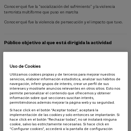
principales para la reconstrucción de este fenómeno, se contará con
algunos testimonios de quienes experimentaron, desde distintas
Conocer qué fue la “socialización del sufrimiento” y la violencia
ópticas, este fenómeno.
terrorista multiforme que puso en marcha
Conocer qué fue la violencia de persecución y el impacto que tuvo.
Público objetivo al que está dirigida la actividad
Público en general
Alumnado universitario
Estudiantes no universitarios
Uso de Cookies
Profesorado
Utilizamos cookies propias y de terceros para mejorar nuestros
Profesionales
servicios, elaborar información estadística, analizar sus hábitos de
navegación, inferir grupos de interés, crear un perfil de sus
intereses y mostrarle anuncios relevantes en otros sitios. Esto nos
permite personalizar el contenido que ofrecemos y obtener
información sobre qué secciones suscitan interés,
Colabora
permitiéndonos además mejorar la página web y su seguridad.
Si hace click en el botón “Aceptar todas”, aceptará la
implementación de las cookies y solo entonces se implantarán. Si
hace click en el botón “Rechazar todas”, no sé instalará ninguna
cookie, salvo las estrictamente necesarias. Si hace click en
“Configurar cookies”, accederá a la pantalla de configuración