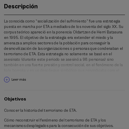
Descripción
La conocida como “socialización del sufrimiento” fue una estrategia
puesta en marcha por ETA a mediados de los noventa del siglo XX. Su
corpus teórico apareció en la ponencia Oldartzen de Herri Batasuna
en 1995. El objetivo de la estrategia era extender el miedo y la
amenaza a amplios sectores de la población para conseguir la
desmovilización de las organizaciones o personas que condenaban el
terrorismo de ETA. Esta estrategia no solamente se basó en el
asesinato (durante este periodo se asesinó a 98 personas) sino
también en una fuerte presión y control social, en el fenómeno de la
kale borroka y en un despliegue simbólico que reivindicaba para el
mundo del nacionalismo vasco radical el espacio público.
Leer más
A lo largo del Curso de Verano se analizará qué fue Oldartzen y la
socialización del sufrimiento, cuáles fueron los mecanismos que puso
en marcha y fueron sus consecuencias. El ataque al pluralismo
Objetivos
político, el ataque a los medios de comunicación y a intelectuales o
particulares que condenaran a ETA y el fenómeno de la kale borroka
Conocer la historia del terrorismo de ETA.
fueron algunos de los elementos centrales de la estrategia. También
se analizará en qué ámbitos se percibió más este fenómeno.
Cómo reconstruir el fenómeno del terrorismo de ETA y los
Finalmente, y dado que la historia oral es una de las fuentes
mecanismos desplegados para la consecución de sus objetivos.