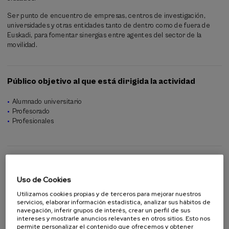
eficiente.
Ser punto de encuentro de empresas, centros de investigación,
universidades y otras entidades tanto de dentro como de fuera de
Euskadi, para fomentar sinergias entre agentes del sector de la
movilidad.
Público objetivo al que está dirigida la actividad
Alumnado universitario
Profesorado
Profesionales
Organiza
Uso de Cookies
Utilizamos cookies propias y de terceros para mejorar nuestros
servicios, elaborar información estadística, analizar sus hábitos de
navegación, inferir grupos de interés, crear un perfil de sus
intereses y mostrarle anuncios relevantes en otros sitios. Esto nos
permite personalizar el contenido que ofrecemos y obtener