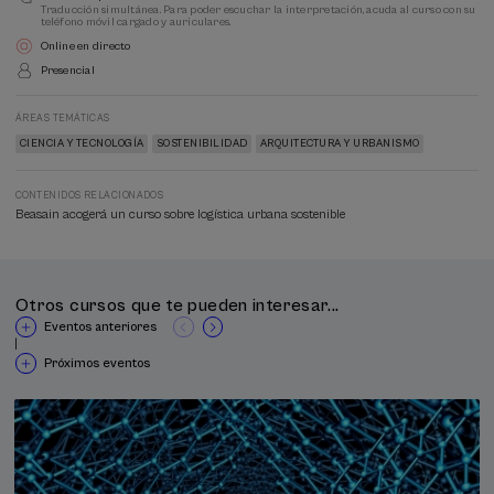
Traducción simultánea. Para poder escuchar la interpretación, acuda al curso con su
teléfono móvil cargado y auriculares.
Online en directo
Presencial
ÁREAS TEMÁTICAS
CIENCIA Y TECNOLOGÍA
SOSTENIBILIDAD
ARQUITECTURA Y URBANISMO
CONTENIDOS RELACIONADOS
Beasain acogerá un curso sobre logística urbana sostenible
Otros cursos que te pueden interesar...
Eventos anteriores
|
Próximos eventos