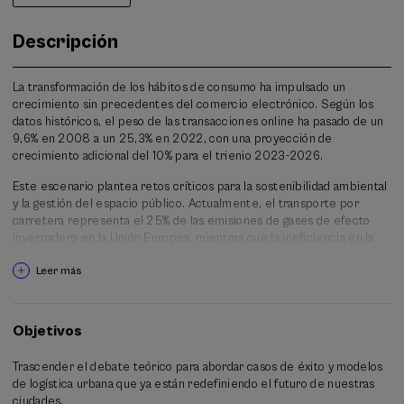
Descripción
La transformación de los hábitos de consumo ha impulsado un
crecimiento sin precedentes del comercio electrónico. Según los
datos históricos, el peso de las transacciones online ha pasado de un
9,6% en 2008 a un 25,3% en 2022, con una proyección de
crecimiento adicional del 10% para el trienio 2023-2026.
Este escenario plantea retos críticos para la sostenibilidad ambiental
y la gestión del espacio público. Actualmente, el transporte por
carretera representa el 25% de las emisiones de gases de efecto
invernadero en la Unión Europea, mientras que la ineficiencia en la
"última milla" compromete seriamente la accesibilidad y la
Leer más
convivencia en nuestros centros urbanos.
En este contexto, el Curso de Verano de Beasain se constituye como
un foro de alto nivel donde representantes públicos, investigadores y
Objetivos
expertos analizarán la implementación de servicios de movilidad
avanzada, estandarización, plataformas digitales y soluciones como
Trascender el debate teórico para abordar casos de éxito y modelos
lockers
inteligentes.
de logística urbana que ya están redefiniendo el futuro de nuestras
ciudades.
Únete a la conversación y lidere la transición hacia una logística más