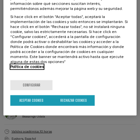
información sobre qué secciones suscitan interés,
permitiéndonos además mejorar la página web y su seguridad.
Si hace click en el botón “Aceptar todas”, aceptará la
Colabora
implementación de las cookies y solo entonces se implantarán. Si
hace click en el botón “Rechazar todas”, no sé instalará ninguna
cookie, salvo las estrictamente necesarias. Si hace click en
“Configurar cookies”, accederá a la pantalla de configuración
donde podrá activar o deshabilitar las cookies y acceder a la
Política de Cookies donde encontrará más información y donde
podrá acceder a la configuración de cookies en cualquier
momento. Este banner se mantendrá activo hasta que ejecute
alguna de estas dos opciones”
Política de cookies
10 €
DESDE
Ver precios matrícula
CONFIGURAR
Matricúlate
Últimas
plazas
Lista
Director/a
Plazo de matricula finalizado
Fecha pasada
ACEPTAR COOKIES
RECHAZAR COOKIES
de
del
espera
curso
DIRECTOR/A DEL CURSO
Adur Ugartemendia Leunda
Beasaingo Udala
Validez académica: 10 horas
Euskera
Español