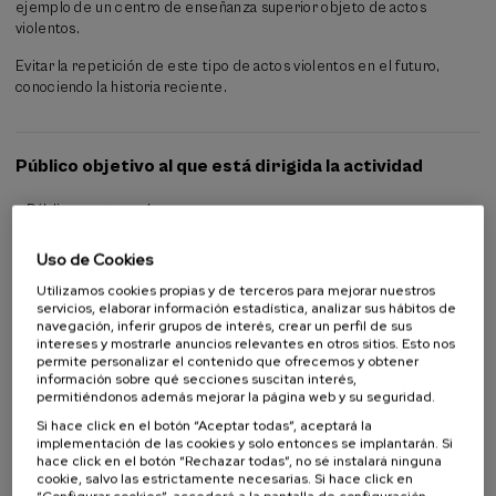
ejemplo de un centro de enseñanza superior objeto de actos
violentos.
Evitar la repetición de este tipo de actos violentos en el futuro,
conociendo la historia reciente.
Público objetivo al que está dirigida la actividad
Público en general
Alumnado universitario
Profesorado
Uso de Cookies
Profesionales
Utilizamos cookies propias y de terceros para mejorar nuestros
servicios, elaborar información estadística, analizar sus hábitos de
navegación, inferir grupos de interés, crear un perfil de sus
intereses y mostrarle anuncios relevantes en otros sitios. Esto nos
Colaboradores
permite personalizar el contenido que ofrecemos y obtener
información sobre qué secciones suscitan interés,
permitiéndonos además mejorar la página web y su seguridad.
Si hace click en el botón “Aceptar todas”, aceptará la
implementación de las cookies y solo entonces se implantarán. Si
hace click en el botón “Rechazar todas”, no sé instalará ninguna
cookie, salvo las estrictamente necesarias. Si hace click en