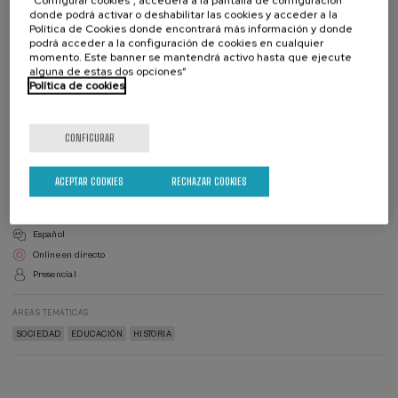
“Configurar cookies”, accederá a la pantalla de configuración
donde podrá activar o deshabilitar las cookies y acceder a la
Política de Cookies donde encontrará más información y donde
Matricúlate
podrá acceder a la configuración de cookies en cualquier
Últimas
plazas
momento. Este banner se mantendrá activo hasta que ejecute
Lista
Director/a
Plazo de matricula finalizado
Fecha pasada
de
del
alguna de estas dos opciones”
espera
curso
Política de cookies
DIRECTOR/A DEL CURSO
Virginia López de Maturana Diéguez
Universidad del País Vasco/Euskal Herriko Unibertsitatea
CONFIGURAR
DIRECTOR/A DEL CURSO
Ana Escauriaza Escudero
Universidad de Navarra
ACEPTAR COOKIES
RECHAZAR COOKIES
Validez académica: 20 horas
Español
Online en directo
Presencial
ÁREAS TEMÁTICAS
SOCIEDAD
EDUCACIÓN
HISTORIA