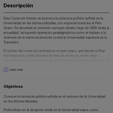
Descripción
Este Curso de Verano se acerca a la violencia política sufrida en la
Universidad en las últimas décadas, con especial atención al País
Vasco. Se abordará el contexto europeo desde mayo de 1968 hasta la
actualidad, incluyendo ejemplos paradigmáticos como el italiano o la
violencia de la extrema derecha contra la Universidad española en la
Transición.
El núcleo del curso se centrará en el caso vasco, que desde el final
del franquismo sufrió diversas formas de violencia, entre ellas -
especialmente- el terrorismo de ETA. Diversas personas expertas en
la materia abordarán la incidencia de esa violencia en la Universidad
Leer más
del País Vasco (EHU), en la Universidad de Deusto, en Mondragón
Unibertsitatea, en la Universidad Pública de Navarra y en la
Universidad de Navarra.
Objetivos
Además, otras personas que han sufrido esa violencia en estas y otras
Universidades presentarán su testimonio, tratando así de acercar esa
Conocer la violencia política sufrida en el entorno de la Universidad
etapa, no solo académicamente, sino también empáticamente.
en las últimas décadas.
Profundizar en la situación vivida en la Universidad vasca, como