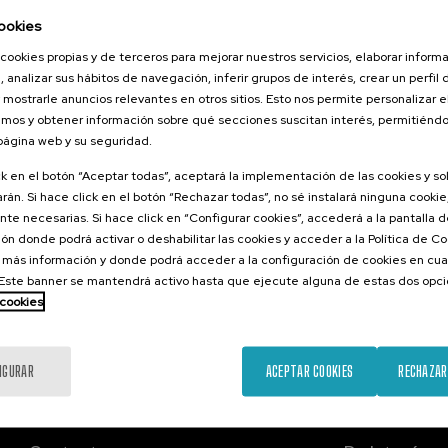
026
ookies
ndo la
cookies propias y de terceros para mejorar nuestros servicios, elaborar inform
rbana:
, analizar sus hábitos de navegación, inferir grupos de interés, crear un perfil 
s y Casos de
 mostrarle anuncios relevantes en otros sitios. Esto nos permite personalizar 
mos y obtener información sobre qué secciones suscitan interés, permitién
 página web y su seguridad.
.
ra
Español
ck en el botón “Aceptar todas”, aceptará la implementación de las cookies y s
rán. Si hace click en el botón “Rechazar todas”, no sé instalará ninguna cookie,
10 €
ESDE
...
Últimas
Gratuito
Fecha
Lista
Plazo
te necesarias. Si hace click en “Configurar cookies”, accederá a la pantalla 
plazas
pasada
de
de
espera
matrícula
ón donde podrá activar o deshabilitar las cookies y acceder a la Política de 
finalizado
 más información y donde podrá acceder a la configuración de cookies en cua
ste banner se mantendrá activo hasta que ejecute alguna de estas dos opc
 cookies
IGURAR
ACEPTAR COOKIES
RECHAZAR