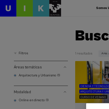
Somos 
Busc
Filtros
1 resultados
Area:
Áreas temáticas
Arquitectura y Urbanismo (1)
CIENCIA Y TECNOLOG
Modalidad
ARQUITECTURA Y U
CURSO DE VERANO
Online en directo (1)