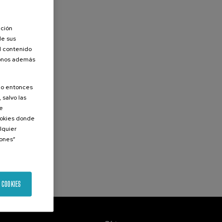
ación
de sus
el contenido
donos además
olo entonces
 salvo las
de
Cookies donde
lquier
iones”
 COOKIES