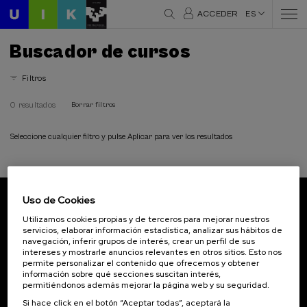
ACCEDER
ES
Buscador de cursos
Filtros
0 resultados
Borrar filtros
Seleccione cualquier filtro y pulse Aplicar para ver los resultados
Uso de Cookies
Suscríbete a nuestro boletín
Utilizamos cookies propias y de terceros para mejorar nuestros
servicios, elaborar información estadística, analizar sus hábitos de
Inscríbete para ser el primero/a en recibir las
navegación, inferir grupos de interés, crear un perfil de sus
novedades de UIK.
intereses y mostrarle anuncios relevantes en otros sitios. Esto nos
permite personalizar el contenido que ofrecemos y obtener
información sobre qué secciones suscitan interés,
Suscribirse
permitiéndonos además mejorar la página web y su seguridad.
Si hace click en el botón “Aceptar todas”, aceptará la