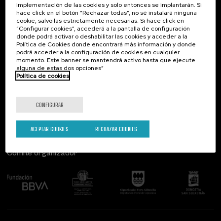
implementación de las cookies y solo entonces se implantarán. Si
Contacto
De interés...
hace click en el botón “Rechazar todas”, no sé instalará ninguna
cookie, salvo las estrictamente necesarias. Si hace click en
Palacio Miramar
Actividades anteriores
“Configurar cookies”, accederá a la pantalla de configuración
Paseo de Miraconcha, 48
donde podrá activar o deshabilitar las cookies y acceder a la
20007 Donostia / San Sebastián
Política de Cookies donde encontrará más información y donde
Gipuzkoa, Spain
podrá acceder a la configuración de cookies en cualquier
momento. Este banner se mantendrá activo hasta que ejecute
alguna de estas dos opciones”
Contacta con nosotros
Política de cookies
Síguenos
CONFIGURAR
ACEPTAR COOKIES
RECHAZAR COOKIES
Comité organizador