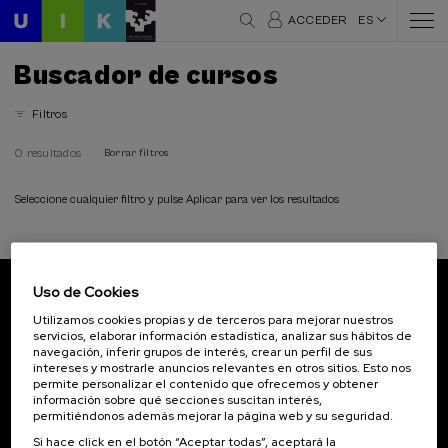
ACCEDER
ES
Buscador de cursos
Filtros
0 resultados
Borrar filtros
Seleccione cualquier filtro y pulse Aplicar para ver los resultados
Uso de Cookies
Suscríbete a nuestro boletín
Utilizamos cookies propias y de terceros para mejorar nuestros
servicios, elaborar información estadística, analizar sus hábitos de
Inscríbete para ser el primero/a en recibir las
navegación, inferir grupos de interés, crear un perfil de sus
novedades de UIK.
intereses y mostrarle anuncios relevantes en otros sitios. Esto nos
permite personalizar el contenido que ofrecemos y obtener
información sobre qué secciones suscitan interés,
Suscribirse
permitiéndonos además mejorar la página web y su seguridad.
Si hace click en el botón “Aceptar todas”, aceptará la