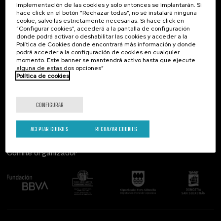
implementación de las cookies y solo entonces se implantarán. Si
Contacto
De interés...
hace click en el botón “Rechazar todas”, no sé instalará ninguna
cookie, salvo las estrictamente necesarias. Si hace click en
Palacio Miramar
Actividades anteriores
“Configurar cookies”, accederá a la pantalla de configuración
Paseo de Miraconcha, 48
donde podrá activar o deshabilitar las cookies y acceder a la
20007 Donostia / San Sebastián
Política de Cookies donde encontrará más información y donde
Gipuzkoa, Spain
podrá acceder a la configuración de cookies en cualquier
momento. Este banner se mantendrá activo hasta que ejecute
alguna de estas dos opciones”
Contacta con nosotros
Política de cookies
Síguenos
CONFIGURAR
ACEPTAR COOKIES
RECHAZAR COOKIES
Comité organizador