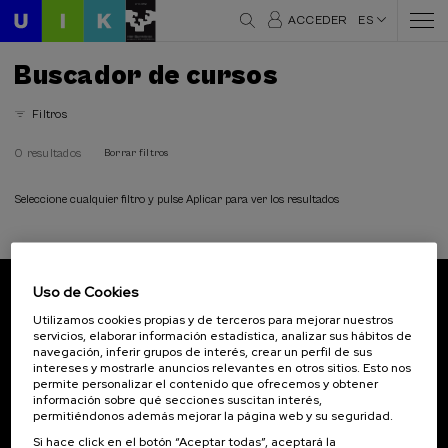
ACCEDER
ES
Buscador de cursos
Filtros
0 resultados
Borrar filtros
Seleccione cualquier filtro y pulse Aplicar para ver los resultados
Uso de Cookies
Suscríbete a nuestro boletín
Utilizamos cookies propias y de terceros para mejorar nuestros
servicios, elaborar información estadística, analizar sus hábitos de
Inscríbete para ser el primero/a en recibir las
navegación, inferir grupos de interés, crear un perfil de sus
novedades de UIK.
intereses y mostrarle anuncios relevantes en otros sitios. Esto nos
permite personalizar el contenido que ofrecemos y obtener
información sobre qué secciones suscitan interés,
Suscribirse
permitiéndonos además mejorar la página web y su seguridad.
Si hace click en el botón “Aceptar todas”, aceptará la