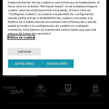
implementación de las cookies y solo entonces se implantarán. Si
Contacto
De interés...
hace click en el botón “Rechazar todas”, no sé instalará ninguna
cookie, salvo las estrictamente necesarias. Si hace click en
Palacio Miramar
Actividades anteriores
“Configurar cookies”, accederá a la pantalla de configuración
Paseo de Miraconcha, 48
donde podrá activar o deshabilitar las cookies y acceder a la
20007 Donostia / San Sebastián
Política de Cookies donde encontrará más información y donde
Gipuzkoa, Spain
podrá acceder a la configuración de cookies en cualquier
momento. Este banner se mantendrá activo hasta que ejecute
alguna de estas dos opciones”
Contacta con nosotros
Política de cookies
Síguenos
CONFIGURAR
ACEPTAR COOKIES
RECHAZAR COOKIES
Comité organizador