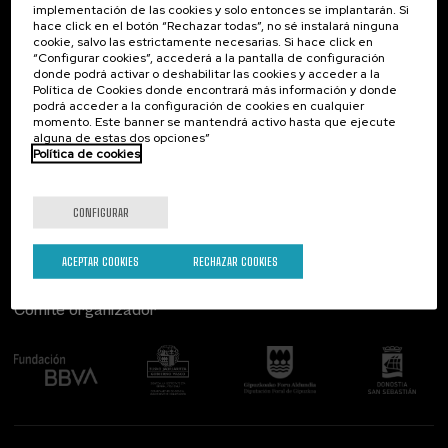
implementación de las cookies y solo entonces se implantarán. Si
Contacto
De interés...
hace click en el botón “Rechazar todas”, no sé instalará ninguna
cookie, salvo las estrictamente necesarias. Si hace click en
Palacio Miramar
Actividades anteriores
“Configurar cookies”, accederá a la pantalla de configuración
Paseo de Miraconcha, 48
donde podrá activar o deshabilitar las cookies y acceder a la
20007 Donostia / San Sebastián
Política de Cookies donde encontrará más información y donde
Gipuzkoa, Spain
podrá acceder a la configuración de cookies en cualquier
momento. Este banner se mantendrá activo hasta que ejecute
alguna de estas dos opciones”
Contacta con nosotros
Política de cookies
Síguenos
CONFIGURAR
ACEPTAR COOKIES
RECHAZAR COOKIES
Comité organizador