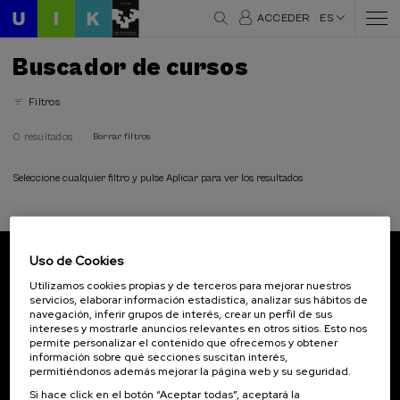
ACCEDER
ES
Buscador de cursos
Filtros
0 resultados
Borrar filtros
Seleccione cualquier filtro y pulse Aplicar para ver los resultados
Uso de Cookies
Suscríbete a nuestro boletín
Utilizamos cookies propias y de terceros para mejorar nuestros
servicios, elaborar información estadística, analizar sus hábitos de
Inscríbete para ser el primero/a en recibir las
navegación, inferir grupos de interés, crear un perfil de sus
novedades de UIK.
intereses y mostrarle anuncios relevantes en otros sitios. Esto nos
permite personalizar el contenido que ofrecemos y obtener
información sobre qué secciones suscitan interés,
Suscribirse
permitiéndonos además mejorar la página web y su seguridad.
Si hace click en el botón “Aceptar todas”, aceptará la