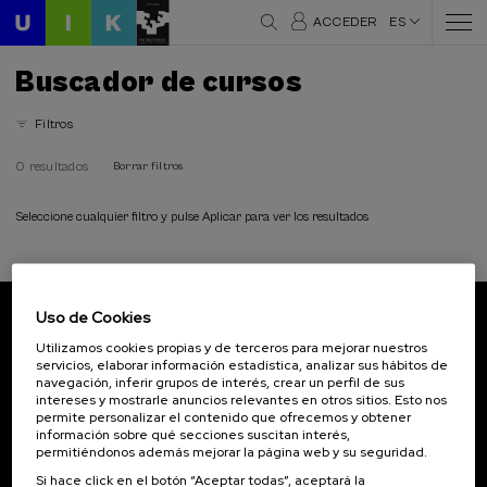
ACCEDER
ES
Buscador de cursos
Filtros
0 resultados
Borrar filtros
Seleccione cualquier filtro y pulse Aplicar para ver los resultados
Uso de Cookies
Suscríbete a nuestro boletín
Utilizamos cookies propias y de terceros para mejorar nuestros
servicios, elaborar información estadística, analizar sus hábitos de
Inscríbete para ser el primero/a en recibir las
navegación, inferir grupos de interés, crear un perfil de sus
novedades de UIK.
intereses y mostrarle anuncios relevantes en otros sitios. Esto nos
permite personalizar el contenido que ofrecemos y obtener
información sobre qué secciones suscitan interés,
Suscribirse
permitiéndonos además mejorar la página web y su seguridad.
Si hace click en el botón “Aceptar todas”, aceptará la