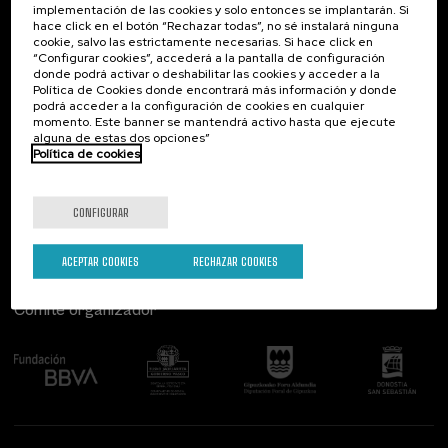
implementación de las cookies y solo entonces se implantarán. Si
Contacto
De interés...
hace click en el botón “Rechazar todas”, no sé instalará ninguna
cookie, salvo las estrictamente necesarias. Si hace click en
Palacio Miramar
Actividades anteriores
“Configurar cookies”, accederá a la pantalla de configuración
Paseo de Miraconcha, 48
donde podrá activar o deshabilitar las cookies y acceder a la
20007 Donostia / San Sebastián
Política de Cookies donde encontrará más información y donde
Gipuzkoa, Spain
podrá acceder a la configuración de cookies en cualquier
momento. Este banner se mantendrá activo hasta que ejecute
alguna de estas dos opciones”
Contacta con nosotros
Política de cookies
Síguenos
CONFIGURAR
ACEPTAR COOKIES
RECHAZAR COOKIES
Comité organizador