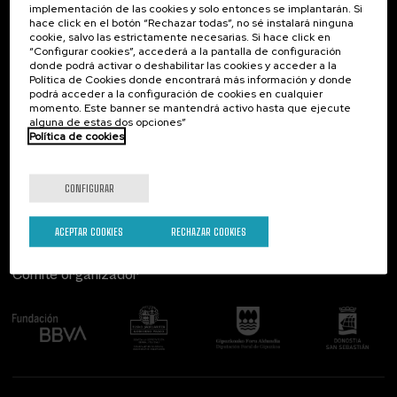
implementación de las cookies y solo entonces se implantarán. Si
Contacto
De interés...
hace click en el botón “Rechazar todas”, no sé instalará ninguna
cookie, salvo las estrictamente necesarias. Si hace click en
Palacio Miramar
Actividades anteriores
“Configurar cookies”, accederá a la pantalla de configuración
Paseo de Miraconcha, 48
donde podrá activar o deshabilitar las cookies y acceder a la
20007 Donostia / San Sebastián
Política de Cookies donde encontrará más información y donde
Gipuzkoa, Spain
podrá acceder a la configuración de cookies en cualquier
momento. Este banner se mantendrá activo hasta que ejecute
alguna de estas dos opciones”
Contacta con nosotros
Política de cookies
Síguenos
CONFIGURAR
ACEPTAR COOKIES
RECHAZAR COOKIES
Comité organizador