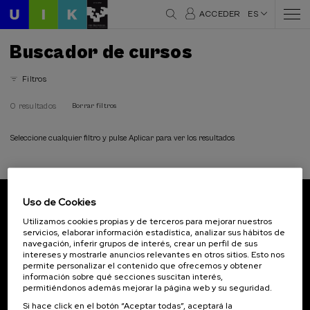
ACCEDER
ES
Buscador de cursos
Filtros
0 resultados
Borrar filtros
Seleccione cualquier filtro y pulse Aplicar para ver los resultados
Uso de Cookies
Suscríbete a nuestro boletín
Utilizamos cookies propias y de terceros para mejorar nuestros
servicios, elaborar información estadística, analizar sus hábitos de
Inscríbete para ser el primero/a en recibir las
navegación, inferir grupos de interés, crear un perfil de sus
novedades de UIK.
intereses y mostrarle anuncios relevantes en otros sitios. Esto nos
permite personalizar el contenido que ofrecemos y obtener
información sobre qué secciones suscitan interés,
Suscribirse
permitiéndonos además mejorar la página web y su seguridad.
Si hace click en el botón “Aceptar todas”, aceptará la