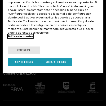
implementación de las cookies y solo entonces se implantarán. Si
Contacto
De interés...
hace click en el botón “Rechazar todas”, no sé instalará ninguna
cookie, salvo las estrictamente necesarias. Si hace click en
Palacio Miramar
Actividades anteriores
“Configurar cookies”, accederá a la pantalla de configuración
Paseo de Miraconcha, 48
donde podrá activar o deshabilitar las cookies y acceder a la
20007 Donostia / San Sebastián
Política de Cookies donde encontrará más información y donde
Gipuzkoa, Spain
podrá acceder a la configuración de cookies en cualquier
momento. Este banner se mantendrá activo hasta que ejecute
alguna de estas dos opciones”
Contacta con nosotros
Política de cookies
Síguenos
CONFIGURAR
ACEPTAR COOKIES
RECHAZAR COOKIES
Comité organizador