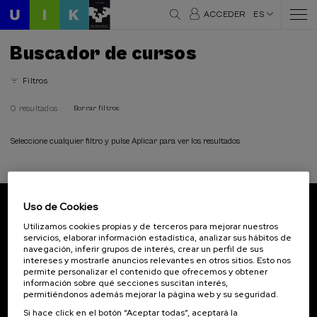
ACCEDER
ES
Buscador de cursos
Filtros
0 resultados
Borrar filtros
Seleccione cualquier filtro y pulse Aplicar para ver los resultados
Uso de Cookies
Suscríbete a nuestro boletín
Utilizamos cookies propias y de terceros para mejorar nuestros
servicios, elaborar información estadística, analizar sus hábitos de
Inscríbete para ser el primero/a en recibir las
navegación, inferir grupos de interés, crear un perfil de sus
novedades de UIK.
intereses y mostrarle anuncios relevantes en otros sitios. Esto nos
permite personalizar el contenido que ofrecemos y obtener
información sobre qué secciones suscitan interés,
Suscribirse
permitiéndonos además mejorar la página web y su seguridad.
Si hace click en el botón “Aceptar todas”, aceptará la