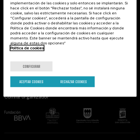
implementación de las cookies y solo entonces se implantarán. Si
Contacto
De interés...
hace click en el botón “Rechazar todas”, no sé instalará ninguna
cookie, salvo las estrictamente necesarias. Si hace click en
Palacio Miramar
Actividades anteriores
“Configurar cookies”, accederá a la pantalla de configuración
Paseo de Miraconcha, 48
donde podrá activar o deshabilitar las cookies y acceder a la
20007 Donostia / San Sebastián
Política de Cookies donde encontrará más información y donde
Gipuzkoa, Spain
podrá acceder a la configuración de cookies en cualquier
momento. Este banner se mantendrá activo hasta que ejecute
alguna de estas dos opciones”
Contacta con nosotros
Política de cookies
Síguenos
CONFIGURAR
ACEPTAR COOKIES
RECHAZAR COOKIES
Comité organizador