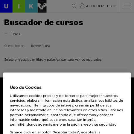
ACCEDER
ES
Buscador de cursos
Filtros
0 resultados
Borrar filtros
Seleccione cualquier filtro y pulse Aplicar para ver los resultados
Uso de Cookies
Suscríbete a nuestro boletín
Utilizamos cookies propias y de terceros para mejorar nuestros
servicios, elaborar información estadística, analizar sus hábitos de
Inscríbete para ser el primero/a en recibir las
navegación, inferir grupos de interés, crear un perfil de sus
novedades de UIK.
intereses y mostrarle anuncios relevantes en otros sitios. Esto nos
permite personalizar el contenido que ofrecemos y obtener
información sobre qué secciones suscitan interés,
Suscribirse
permitiéndonos además mejorar la página web y su seguridad.
Si hace click en el botón “Aceptar todas”, aceptará la