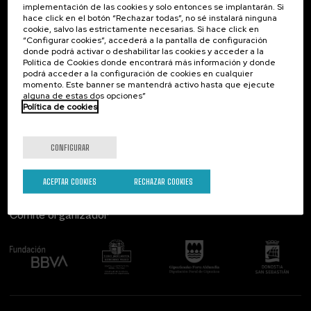
implementación de las cookies y solo entonces se implantarán. Si
Contacto
De interés...
hace click en el botón “Rechazar todas”, no sé instalará ninguna
cookie, salvo las estrictamente necesarias. Si hace click en
Palacio Miramar
Actividades anteriores
“Configurar cookies”, accederá a la pantalla de configuración
Paseo de Miraconcha, 48
donde podrá activar o deshabilitar las cookies y acceder a la
20007 Donostia / San Sebastián
Política de Cookies donde encontrará más información y donde
Gipuzkoa, Spain
podrá acceder a la configuración de cookies en cualquier
momento. Este banner se mantendrá activo hasta que ejecute
alguna de estas dos opciones”
Contacta con nosotros
Política de cookies
Síguenos
CONFIGURAR
ACEPTAR COOKIES
RECHAZAR COOKIES
Comité organizador