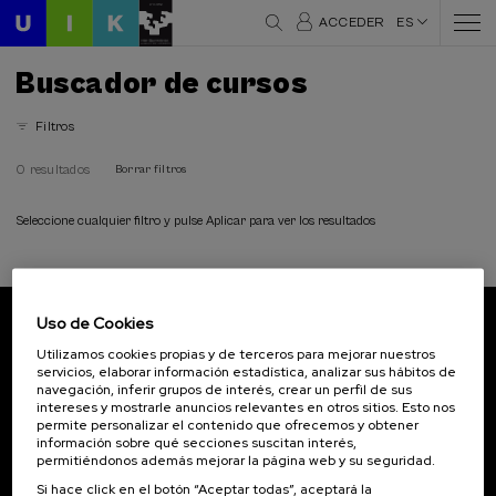
ACCEDER
ES
Buscador de cursos
Filtros
0 resultados
Borrar filtros
Seleccione cualquier filtro y pulse Aplicar para ver los resultados
Uso de Cookies
Suscríbete a nuestro boletín
Utilizamos cookies propias y de terceros para mejorar nuestros
servicios, elaborar información estadística, analizar sus hábitos de
Inscríbete para ser el primero/a en recibir las
navegación, inferir grupos de interés, crear un perfil de sus
novedades de UIK.
intereses y mostrarle anuncios relevantes en otros sitios. Esto nos
permite personalizar el contenido que ofrecemos y obtener
información sobre qué secciones suscitan interés,
Suscribirse
permitiéndonos además mejorar la página web y su seguridad.
Si hace click en el botón “Aceptar todas”, aceptará la