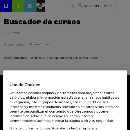
ACCEDER
ES
Buscador de cursos
Filtros
0 resultados
Borrar filtros
Seleccione cualquier filtro y pulse Aplicar para ver los resultados
Uso de Cookies
Suscríbete a nuestro boletín
Utilizamos cookies propias y de terceros para mejorar nuestros
servicios, elaborar información estadística, analizar sus hábitos de
Inscríbete para ser el primero/a en recibir las
navegación, inferir grupos de interés, crear un perfil de sus
novedades de UIK.
intereses y mostrarle anuncios relevantes en otros sitios. Esto nos
permite personalizar el contenido que ofrecemos y obtener
información sobre qué secciones suscitan interés,
Suscribirse
permitiéndonos además mejorar la página web y su seguridad.
Si hace click en el botón “Aceptar todas”, aceptará la