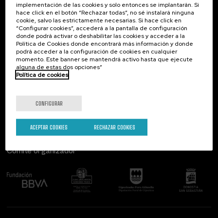
implementación de las cookies y solo entonces se implantarán. Si
Contacto
De interés...
hace click en el botón “Rechazar todas”, no sé instalará ninguna
cookie, salvo las estrictamente necesarias. Si hace click en
Palacio Miramar
Actividades anteriores
“Configurar cookies”, accederá a la pantalla de configuración
Paseo de Miraconcha, 48
donde podrá activar o deshabilitar las cookies y acceder a la
20007 Donostia / San Sebastián
Política de Cookies donde encontrará más información y donde
Gipuzkoa, Spain
podrá acceder a la configuración de cookies en cualquier
momento. Este banner se mantendrá activo hasta que ejecute
alguna de estas dos opciones”
Contacta con nosotros
Política de cookies
Síguenos
CONFIGURAR
ACEPTAR COOKIES
RECHAZAR COOKIES
Comité organizador