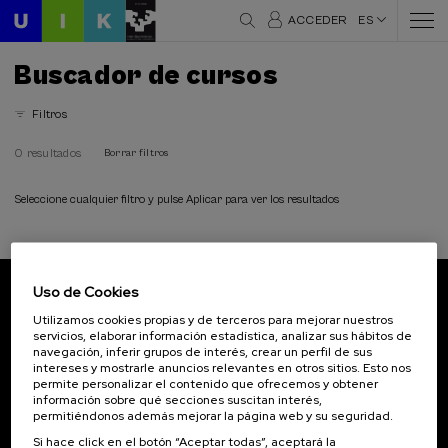
ACCEDER
ES
Buscador de cursos
Filtros
0 resultados
Borrar filtros
Seleccione cualquier filtro y pulse Aplicar para ver los resultados
Uso de Cookies
Suscríbete a nuestro boletín
Utilizamos cookies propias y de terceros para mejorar nuestros
servicios, elaborar información estadística, analizar sus hábitos de
Inscríbete para ser el primero/a en recibir las
navegación, inferir grupos de interés, crear un perfil de sus
novedades de UIK.
intereses y mostrarle anuncios relevantes en otros sitios. Esto nos
permite personalizar el contenido que ofrecemos y obtener
información sobre qué secciones suscitan interés,
Suscribirse
permitiéndonos además mejorar la página web y su seguridad.
Si hace click en el botón “Aceptar todas”, aceptará la