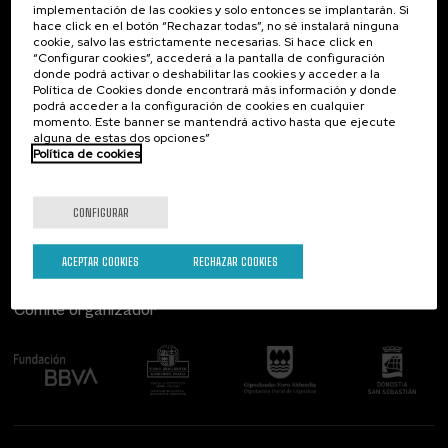
implementación de las cookies y solo entonces se implantarán. Si
Contacto
De interés...
hace click en el botón “Rechazar todas”, no sé instalará ninguna
cookie, salvo las estrictamente necesarias. Si hace click en
Palacio Miramar
Actividades anteriores
“Configurar cookies”, accederá a la pantalla de configuración
Paseo de Miraconcha, 48
donde podrá activar o deshabilitar las cookies y acceder a la
20007 Donostia / San Sebastián
Política de Cookies donde encontrará más información y donde
Gipuzkoa, Spain
podrá acceder a la configuración de cookies en cualquier
momento. Este banner se mantendrá activo hasta que ejecute
alguna de estas dos opciones”
Contacta con nosotros
Política de cookies
Síguenos
CONFIGURAR
ACEPTAR COOKIES
RECHAZAR COOKIES
Comité organizador