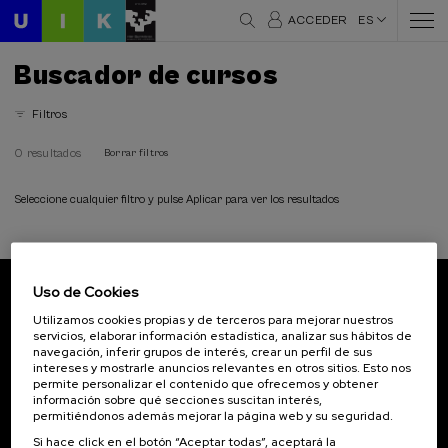
ACCEDER
ES
Buscador de cursos
Filtros
0 resultados
Borrar filtros
Seleccione cualquier filtro y pulse Aplicar para ver los resultados
Uso de Cookies
Suscríbete a nuestro boletín
Utilizamos cookies propias y de terceros para mejorar nuestros
servicios, elaborar información estadística, analizar sus hábitos de
Inscríbete para ser el primero/a en recibir las
navegación, inferir grupos de interés, crear un perfil de sus
novedades de UIK.
intereses y mostrarle anuncios relevantes en otros sitios. Esto nos
permite personalizar el contenido que ofrecemos y obtener
información sobre qué secciones suscitan interés,
Suscribirse
permitiéndonos además mejorar la página web y su seguridad.
Si hace click en el botón “Aceptar todas”, aceptará la