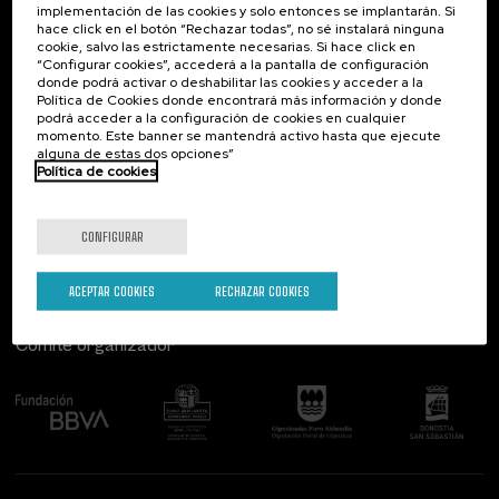
implementación de las cookies y solo entonces se implantarán. Si
Contacto
De interés...
hace click en el botón “Rechazar todas”, no sé instalará ninguna
cookie, salvo las estrictamente necesarias. Si hace click en
Palacio Miramar
Actividades anteriores
“Configurar cookies”, accederá a la pantalla de configuración
Paseo de Miraconcha, 48
donde podrá activar o deshabilitar las cookies y acceder a la
20007 Donostia / San Sebastián
Política de Cookies donde encontrará más información y donde
Gipuzkoa, Spain
podrá acceder a la configuración de cookies en cualquier
momento. Este banner se mantendrá activo hasta que ejecute
alguna de estas dos opciones”
Contacta con nosotros
Política de cookies
Síguenos
CONFIGURAR
ACEPTAR COOKIES
RECHAZAR COOKIES
Comité organizador