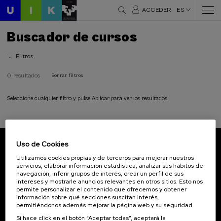
ACCEDER
ES
Buscador de cursos
Filtros
0 resultados
Borrar filtros
Seleccione cualquier filtro y pulse Aplicar para ver los resultados
Uso de Cookies
Suscríbete a nuestro boletín
Utilizamos cookies propias y de terceros para mejorar nuestros
servicios, elaborar información estadística, analizar sus hábitos de
Inscríbete para ser el primero/a en recibir las
navegación, inferir grupos de interés, crear un perfil de sus
novedades de UIK.
intereses y mostrarle anuncios relevantes en otros sitios. Esto nos
permite personalizar el contenido que ofrecemos y obtener
información sobre qué secciones suscitan interés,
Suscribirse
permitiéndonos además mejorar la página web y su seguridad.
Si hace click en el botón “Aceptar todas”, aceptará la