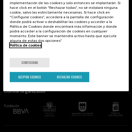
implementación de las cookies y solo entonces se implantarán. Si
Contacto
De interés...
hace click en el botón “Rechazar todas”, no sé instalará ninguna
cookie, salvo las estrictamente necesarias. Si hace click en
Palacio Miramar
Actividades anteriores
“Configurar cookies”, accederá a la pantalla de configuración
Paseo de Miraconcha, 48
donde podrá activar o deshabilitar las cookies y acceder a la
20007 Donostia / San Sebastián
Política de Cookies donde encontrará más información y donde
Gipuzkoa, Spain
podrá acceder a la configuración de cookies en cualquier
momento. Este banner se mantendrá activo hasta que ejecute
alguna de estas dos opciones”
Contacta con nosotros
Política de cookies
Síguenos
CONFIGURAR
ACEPTAR COOKIES
RECHAZAR COOKIES
Comité organizador