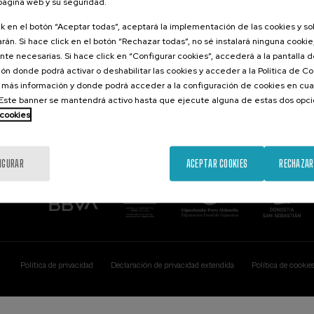
 página web y su seguridad.
Contacto
De interés...
ck en el botón “Aceptar todas”, aceptará la implementación de las cookies y s
rán. Si hace click en el botón “Rechazar todas”, no sé instalará ninguna cookie,
Palacio Miramar
Actividades ante
te necesarias. Si hace click en “Configurar cookies”, accederá a la pantalla 
Paseo de Miraconcha, 48
ón donde podrá activar o deshabilitar las cookies y acceder a la Política de 
20007 Donostia / San Sebastián
Gipuzkoa, Spain
 más información y donde podrá acceder a la configuración de cookies en cua
ste banner se mantendrá activo hasta que ejecute alguna de estas dos opc
Contacta con nosotros
 cookies
IGURAR
ACEPTAR COOKIES
RECHAZAR
Política de privacidad
Declaración de privacidad extendida
Política de cookie