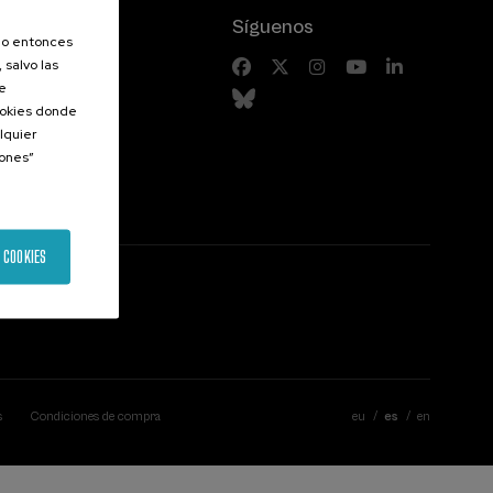
Síguenos
olo entonces
 salvo las
riores
de
Cookies donde
lquier
iones”
 COOKIES
s
Condiciones de compra
eu
es
en