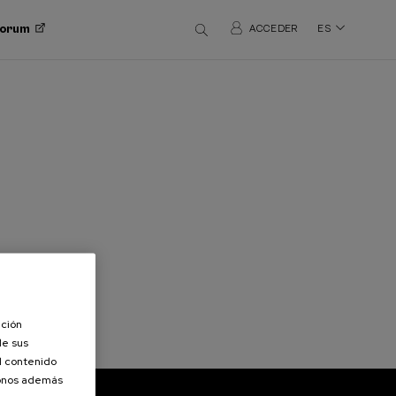
 Forum
ACCEDER
ES
ación
de sus
el contenido
donos además