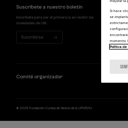
mejorar la
Suscríbete a nuestro boletín
Si hace cli
se implanta
Inscríbete para ser el primero/a en recibir las
estrictamen
novedades de UIK.
configuraci
encontrará
Suscribirse
momento. E
Política de
CONF
Comité organizador
© 2026 Fundación Cursos de Verano de la UPV/EHU