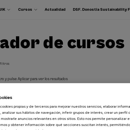
UIK
Cursos
Actualidad
DSF. Donostia Sustainability
ador de cursos
filtros
ro y pulse Aplicar para ver los resultados
ookies
cookies propias y de terceros para mejorar nuestros servicios, elaborar inform
, analizar sus hábitos de navegación, inferir grupos de interés, crear un perfil 
 mostrarle anuncios relevantes en otros sitios. Esto nos permite personalizar 
mos y obtener información sobre qué secciones suscitan interés, permitién