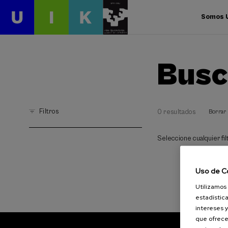
Somos 
Busc
Filtros
0 resultados
Borrar 
Seleccione cualquier filt
Uso de C
Utilizamos 
estadística
intereses y
que ofrece