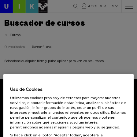
ACCEDER
ES
Buscador de cursos
Filtros
0 resultados
Borrar filtros
Seleccione cualquier filtro y pulse Aplicar para ver los resultados
Uso de Cookies
Suscríbete a nuestro boletín
Utilizamos cookies propias y de terceros para mejorar nuestros
servicios, elaborar información estadística, analizar sus hábitos de
Inscríbete para ser el primero/a en recibir las
navegación, inferir grupos de interés, crear un perfil de sus
novedades de UIK.
intereses y mostrarle anuncios relevantes en otros sitios. Esto nos
permite personalizar el contenido que ofrecemos y obtener
información sobre qué secciones suscitan interés,
Suscribirse
permitiéndonos además mejorar la página web y su seguridad.
Si hace click en el botón “Aceptar todas”, aceptará la