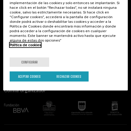
implementación de las cookies y solo entonces se implantarán. Si
Contacto
De interés...
hace click en el botón “Rechazar todas”, no sé instalará ninguna
cookie, salvo las estrictamente necesarias. Si hace click en
Palacio Miramar
Actividades anteriores
“Configurar cookies”, accederá a la pantalla de configuración
Paseo de Miraconcha, 48
donde podrá activar o deshabilitar las cookies y acceder a la
20007 Donostia / San Sebastián
Política de Cookies donde encontrará más información y donde
Gipuzkoa, Spain
podrá acceder a la configuración de cookies en cualquier
momento. Este banner se mantendrá activo hasta que ejecute
alguna de estas dos opciones”
Contacta con nosotros
Política de cookies
Síguenos
CONFIGURAR
ACEPTAR COOKIES
RECHAZAR COOKIES
Comité organizador