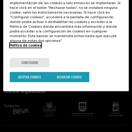
implementación de las cookies y solo entonces se implantarán. Si
Contacto
De interés...
hace click en el botón “Rechazar todas”, no sé instalará ninguna
cookie, salvo las estrictamente necesarias. Si hace click en
Palacio Miramar
Actividades anteriores
“Configurar cookies”, accederá a la pantalla de configuración
Paseo de Miraconcha, 48
donde podrá activar o deshabilitar las cookies y acceder a la
20007 Donostia / San Sebastián
Política de Cookies donde encontrará más información y donde
Gipuzkoa, Spain
podrá acceder a la configuración de cookies en cualquier
momento. Este banner se mantendrá activo hasta que ejecute
alguna de estas dos opciones”
Contacta con nosotros
Política de cookies
Síguenos
CONFIGURAR
ACEPTAR COOKIES
RECHAZAR COOKIES
Comité organizador