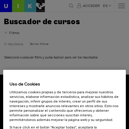
ACCEDER
ES
Buscador de cursos
Filtros
0 resultados
Borrar filtros
Seleccione cualquier filtro y pulse Aplicar para ver los resultados
Uso de Cookies
Suscríbete a nuestro boletín
Utilizamos cookies propias y de terceros para mejorar nuestros
servicios, elaborar información estadística, analizar sus hábitos de
Inscríbete para ser el primero/a en recibir las
navegación, inferir grupos de interés, crear un perfil de sus
novedades de UIK.
intereses y mostrarle anuncios relevantes en otros sitios. Esto nos
permite personalizar el contenido que ofrecemos y obtener
información sobre qué secciones suscitan interés,
Suscribirse
permitiéndonos además mejorar la página web y su seguridad.
Si hace click en el botón “Aceptar todas”, aceptará la