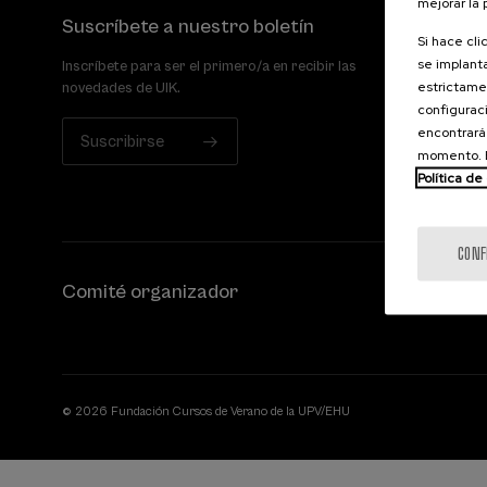
mejorar la
Suscríbete a nuestro boletín
Si hace cli
se implanta
Inscríbete para ser el primero/a en recibir las
estrictamen
novedades de UIK.
configuraci
encontrará
Suscribirse
momento. E
Política de
CONF
Comité organizador
© 2026 Fundación Cursos de Verano de la UPV/EHU