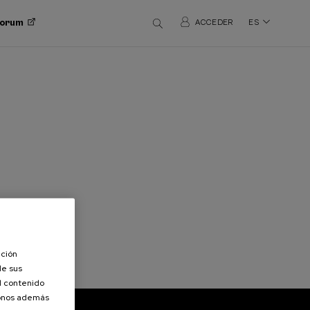
 Forum
ACCEDER
ES
ación
de sus
el contenido
donos además