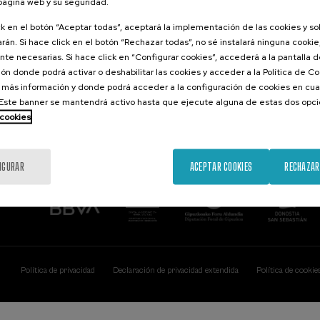
 página web y su seguridad.
Contacto
De interés...
ck en el botón “Aceptar todas”, aceptará la implementación de las cookies y s
rán. Si hace click en el botón “Rechazar todas”, no sé instalará ninguna cookie,
Palacio Miramar
Actividades ante
te necesarias. Si hace click en “Configurar cookies”, accederá a la pantalla 
Paseo de Miraconcha, 48
ón donde podrá activar o deshabilitar las cookies y acceder a la Política de 
20007 Donostia / San Sebastián
Gipuzkoa, Spain
 más información y donde podrá acceder a la configuración de cookies en cua
ste banner se mantendrá activo hasta que ejecute alguna de estas dos opc
Contacta con nosotros
 cookies
IGURAR
ACEPTAR COOKIES
RECHAZAR
Política de privacidad
Declaración de privacidad extendida
Política de cookie