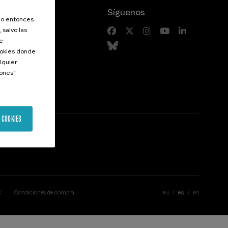
Síguenos
olo entonces
 salvo las
riores
de
Cookies donde
lquier
iones”
 COOKIES
s
Condiciones de compra
eu
es
en