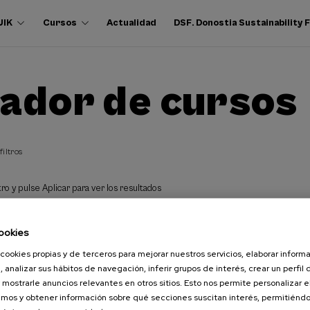
UIK
Cursos
Actualidad
DSF. Donostia Sustainability
ador de cursos
filtros
ro y pulse Aplicar para ver los resultados
ookies
cookies propias y de terceros para mejorar nuestros servicios, elaborar inform
, analizar sus hábitos de navegación, inferir grupos de interés, crear un perfil 
 mostrarle anuncios relevantes en otros sitios. Esto nos permite personalizar 
mos y obtener información sobre qué secciones suscitan interés, permitién