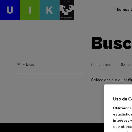
Somos 
Busc
Filtros
0 resultados
Borrar 
Seleccione cualquier filt
Uso de C
Utilizamos 
estadística
intereses y
que ofrece