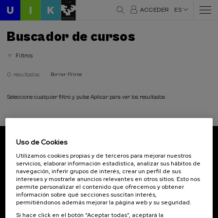
ACCEDER
ES
Buscador de cursos
Filtros
0 resultados
Borrar filtros
Seleccione cualquier filtro y pulse Aplicar para ver los resultados
Uso de Cookies
Suscríbete a nuestro boletín
Utilizamos cookies propias y de terceros para mejorar nuestros
servicios, elaborar información estadística, analizar sus hábitos de
Inscríbete para ser el primero/a en recibir las
navegación, inferir grupos de interés, crear un perfil de sus
novedades de UIK.
intereses y mostrarle anuncios relevantes en otros sitios. Esto nos
permite personalizar el contenido que ofrecemos y obtener
información sobre qué secciones suscitan interés,
Suscribirse
permitiéndonos además mejorar la página web y su seguridad.
Si hace click en el botón “Aceptar todas”, aceptará la