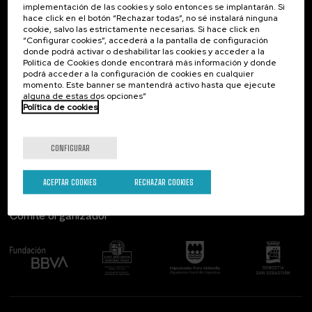
implementación de las cookies y solo entonces se implantarán. Si
Contacto
De interés...
hace click en el botón “Rechazar todas”, no sé instalará ninguna
cookie, salvo las estrictamente necesarias. Si hace click en
Palacio Miramar
Actividades anteriores
“Configurar cookies”, accederá a la pantalla de configuración
Paseo de Miraconcha, 48
donde podrá activar o deshabilitar las cookies y acceder a la
20007 Donostia / San Sebastián
Política de Cookies donde encontrará más información y donde
Gipuzkoa, Spain
podrá acceder a la configuración de cookies en cualquier
momento. Este banner se mantendrá activo hasta que ejecute
alguna de estas dos opciones”
Contacta con nosotros
Política de cookies
Síguenos
CONFIGURAR
ACEPTAR COOKIES
RECHAZAR COOKIES
Comité organizador